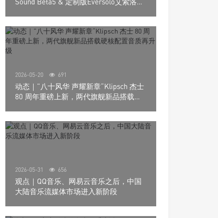
Sound Beta5 & 定制版Eversolo艾索洛
Play音响组合
2026-05-20
691
动态｜”八十风华 声耀新章“Klipsch 杰士
80 周年重磅上新，两代旗舰新品搭载硬
核配置音质再升级
2026-05-31
656
观点｜QQ音乐、网易云音乐之后，中国
大陆音乐流媒体市场进入新阶段