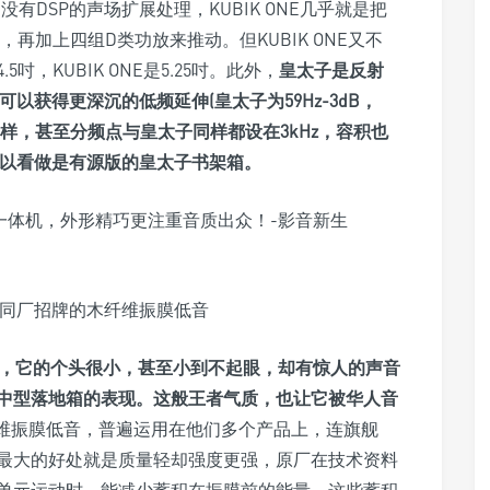
没有DSP的声场扩展处理，KUBIK ONE几乎就是把
，再加上四组D类功放来推动。但KUBIK ONE又不
，KUBIK ONE是5.25吋。此外，
皇太子是反射
可以获得更深沉的低频延伸(皇太子为59Hz-3dB，
的材料一样，甚至分频点与皇太子同样都设在3kHz，容积也
E可以看做是有源版的皇太子书架箱。
使用了同厂招牌的木纤维振膜低音
et书架音箱，它的个头很小，甚至小到不起眼，却有惊人的声音
中型落地箱的表现。这般王者气质，也让它被华人音
维振膜低音，普遍运用在他们多个产品上，连旗舰
。它最大的好处就是质量轻却强度更强，原厂在技术资料
单元运动时，能减少蓄积在振膜前的能量，这些蓄积