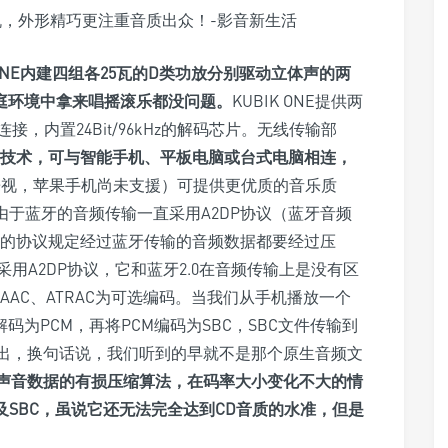
 ONE内建四组各25瓦的D类功放分别驱动立体声的两
家庭环境中拿来唱摇滚乐都没问题。
KUBIK ONE提供两
，内置24Bit/96kHz的解码芯片。无线传输部
-X高保真技术，可与智能手机、平板电脑或台式电脑相连，
Y、乐视，苹果手机尚未支援）可提供更优质的音乐质
由于蓝牙的音频传输一直采用A2DP协议（蓝牙音频
在的协议规定经过蓝牙传输的音频数据都要经过压
然采用A2DP协议，它和蓝牙2.0在音频传输上是没有区
、AAC、ATRAC为可选编码。当我们从手机播放一个
码为PCM，再将PCM编码为SBC，SBC文件传输到
输出，换句话说，我们听到的早就不是那个原生音频文
高位数声音数据的有损压缩算法，在码率大小变化不大的情
及SBC，虽说它还无法完全达到CD音质的水准，但是