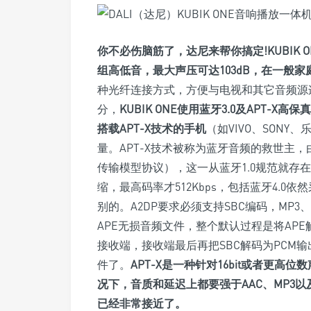
你不必伤脑筋了，达尼来帮你搞定!KUBIK
组高低音，最大声压可达103dB，在一般
种光纤连接方式，方便与电视和其它音频源连接
分，
KUBIK ONE使用蓝牙3.0及APT
搭载APT-X技术的手机
（如VIVO、SON
量。APT-X技术被称为蓝牙音频的救世主，
传输模型协议），这一从蓝牙1.0规范就存
缩，最高码率才512Kbps，包括蓝牙4.0依
别的。A2DP要求必须支持SBC编码，MP3
APE无损音频文件，整个默认过程是将APE解
接收端，接收端最后再把SBC解码为PCM
件了。
APT-X是一种针对16bit或者更
况下，音质和延迟上都要强于AAC、MP3以
已经非常接近了。