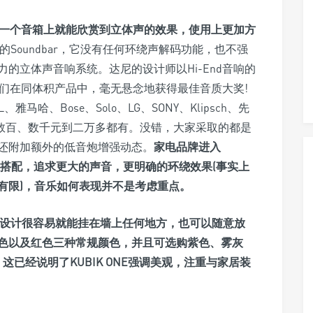
合体，在一个音箱上就能欣赏到立体声的效果，使用上更加方
义的Soundbar，它没有任何环绕声解码功能，也不强
的立体声音响系统。达尼的设计师以Hi-End音响的
果让他们在同体积产品中，毫无悬念地获得最佳音质大奖!
、雅马哈、Bose、Solo、LG、SONY、Klipsch、先
从数百、数千元到二万多都有。没错，大家采取的都是
还附加额外的低音炮增强动态。
家电品牌进入
视的搭配，追求更大的声音，更明确的环绕效果(事实上
有限)，音乐如何表现并不是考虑重点。
长条形设计很容易就能挂在墙上任何地方，也可以随意放
色以及红色三种常规颜色，并且可选购紫色、雾灰
已经说明了KUBIK ONE强调美观，注重与家居装