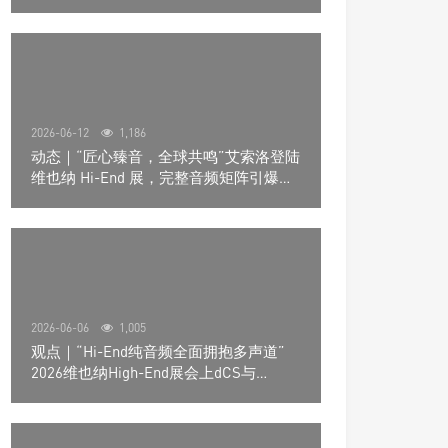
道极致影院
2026-06-12
1,186
动态｜“匠心臻音，全球共鸣”艾索洛登陆
维也纳 Hi-End 展，完整音频矩阵引爆关
注
2026-06-06
1,005
观点｜“Hi-End纯音频全面拥抱多声道”
2026维也纳High-End展会上dCS与
Trinnov Audio搭建多声道演示系统