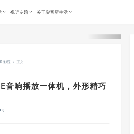
活
视听专题
关于影音新生活
ER 影院
›
正文
 ONE音响播放一体机，外形精巧
0