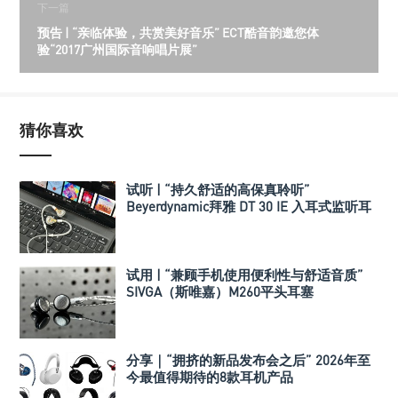
下一篇
预告 | “亲临体验，共赏美好音乐” ECT酷音韵邀您体
验“2017广州国际音响唱片展”
猜你喜欢
试听 | “持久舒适的高保真聆听”
Beyerdynamic拜雅 DT 30 IE 入耳式监听耳
机
试用 | “兼顾手机使用便利性与舒适音质”
SIVGA（斯唯嘉）M260平头耳塞
分享｜“拥挤的新品发布会之后” 2026年至
今最值得期待的8款耳机产品