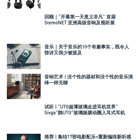
回顾｜“开幕第一天意义非凡” 首届
StereoNET 亚洲高级音响及视听展
音乐｜关于音乐的10个有趣事实，既令人
惊讶又很少被提及
音响艺术 | 没个性的器材和没个性的音乐演
绎一样无聊
试听 | “UTG超薄玻璃走进耳机世界”
Sivga“鹊UTG”玻璃振膜动圈入耳式耳机
推荐 | 集结17部电影配乐+重新编排新听感