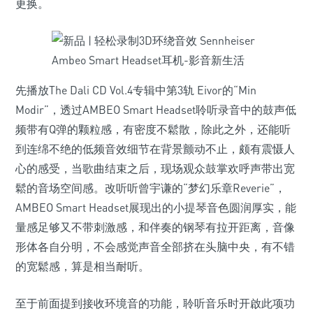
更换。
先播放The Dali CD Vol.4专辑中第3轨 Eivor的“Min
Modir”，透过AMBEO Smart Headset聆听录音中的鼓声低
频带有Q弹的颗粒感，有密度不鬆散，除此之外，还能听
到连绵不绝的低频音效细节在背景颤动不止，颇有震慑人
心的感受，当歌曲结束之后，现场观众鼓掌欢呼声带出宽
鬆的音场空间感。改听听曾宇谦的“梦幻乐章Reverie”，
AMBEO Smart Headset展现出的小提琴音色圆润厚实，能
量感足够又不带刺激感，和伴奏的钢琴有拉开距离，音像
形体各自分明，不会感觉声音全部挤在头脑中央，有不错
的宽鬆感，算是相当耐听。
至于前面提到接收环境音的功能，聆听音乐时开啟此项功