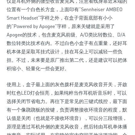
仅是耳机外侧的微型收音麦克风，注意看线身靠近末端的
位置有一个白色长方盒，上面印有“Sennheiser AMBEO
Smart Headset”字样之外，在盒子背面底部有小小
的“Powered by Apogee”字样，原来关键就是采用了
Apogee的技术，包含麦克风前级、A/D类比转数位、D/A
数位转类比技术在内。不过白色小盒子有点重量，还好耳
机本体是采取耳挂式设计，挂在耳朵上可以减轻一些负
担。不过，未来要是原厂推出第二代，还是建议可以把体
积缩小、轻量化一些会更好。
使用上，盒子最上面的灰色拨杆是麦克风收音开关，开啟
时红色LED灯会恒亮，如果纯粹当作耳机听音乐时，可以
选择关闭节省电力。再往下是常见的三键式线控，最下面
有一个像跷跷板的按键，负责调整接收环境音的程度，默
认值是关闭（也就是不接收环境音），可以分三段增强，
原理是透过耳机外侧的麦克风收音，然后转由耳机单体播