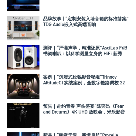
品牌故事 | “定制安装入墙音箱的标准答案”
TDG Audio嵌入式高端音响
测评｜“严谨声学，精准还原”AsciLab F6B
书架喇叭：以科学测量立身的 HiFi 新秀
案例｜“沉浸式松弛影音秘境”Trinnov
AltitudeCI 实战案例，全数字链路调校 22
声道治愈空间
预告｜赴约青春 声临盛宴”陈奕迅《Fear
and Dreams》4K UHD 放映会，米乐影音
顶级系统极致呈现
新品｜“臻音无界，新境启航”Procella