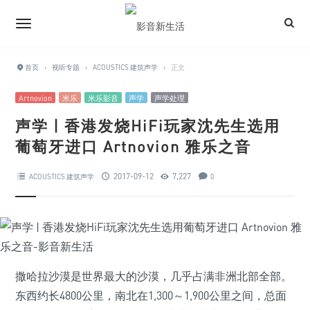
首页
›
视听专题
›
ACOUSTICS 建筑声学
›
正文
Artnovion
米乐
米乐影音
声学
声学处理
声学 | 香港发烧HiFi玩家沈先生选用
葡萄牙进口 Artnovion 雅乐之音
2017-09-12
7,227
ACOUSTICS 建筑声学
0
撒哈拉沙漠是世界最大的沙漠，几乎占满非洲北部全部。
东西约长4800公里，南北在1,300～1,900公里之间，总面