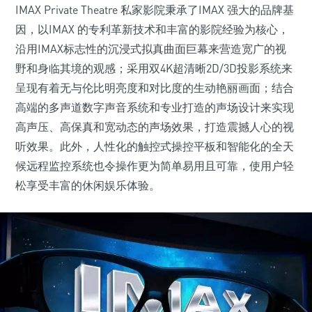
IMAX Private Theatre 私家影院秉承了IMAX 强大的品牌基
因，以IMAX 的专利革新技术和丰富的影院经验为核心，
沿用IMAX标志性的沉浸式拟真曲面巨幕来营造宽广的视
野和身临其境的观感；采用双4K超清晰2D/3D投影系统来
呈现有着无与伦比明亮度和对比度的生动艳丽画面；结合
高端的多声道数字声音系统和专业打造的声场设计来实现
高声压、高保真和宽动态的声场效果，打造震撼人心的视
听效果。此外，人性化的触控式操控平板和智能化的全天
候远程监控系统也令操作更为简单易用且可靠，使用户轻
松享受丰富的休闲娱乐体验。