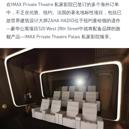
在IMAX Private Theatre 私家影院已签订的多个海外订单
中，不乏在伦敦、纽约、法国的著名地标性项目，包括已
故世界建筑设计大师ZAHA HADID位于纽约曼哈顿的遗作
—豪华公寓项目520 West 28th Street中就将配备品牌的旗
舰产品—IMAX Private Theatre Palais 私家影院臻享。