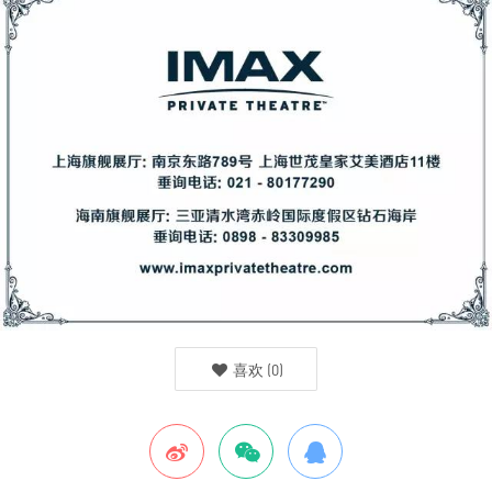
喜欢
(
0
)