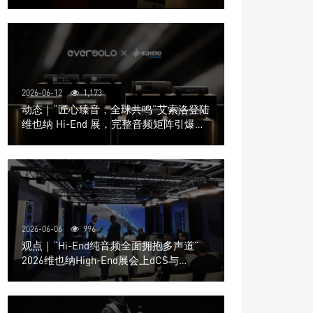
道极致影院
2026-06-12
1,173
动态｜“匠心臻音，全球共鸣”艾索洛登陆
维也纳 Hi-End 展，完整音频矩阵引爆关
注
2026-06-06
996
观点｜“Hi-End纯音频全面拥抱多声道”
2026维也纳High-End展会上dCS与
Trinnov Audio搭建多声道演示系统