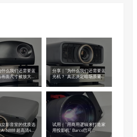
为什么我们还需要蓝
分享｜“为什么我们还需要蓝
当画面尺寸被放大，
光机？”真正决定暗场质量
重要性才真正显现
的，从来不只是投影机
独立影音室的优质选
试用｜“用商用逻辑来打造家
DLA-N888 超高清4K
用投影机” Barco巴可
Heimdall+ 4K UHD 3色激光