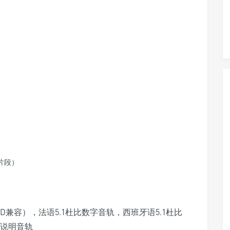
扩展片段）
ueHD兼容），法语5.1杜比数字音轨，西班牙语5.1杜比
文说明音轨