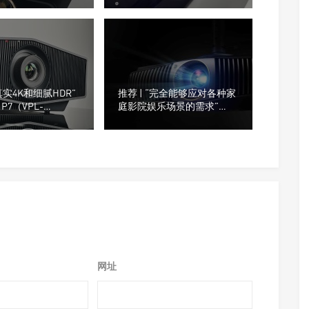
投影机
实4K和细腻HDR”
推荐 | “完全能够应对各种家
 P7（VPL-
庭影院娱乐场景的需求”
0）超高清投影机
BenQ全新W5800激光UHD投
影机
网址