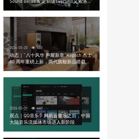
Sound Beta5 & 定制版Eversolo艾索洛
Play音响组合
2026-05-20
680
动态｜”八十风华 声耀新章“Klipsch 杰士
80 周年重磅上新，两代旗舰新品搭载硬
核配置音质再升级
2026-05-31
640
观点｜QQ音乐、网易云音乐之后，中国
大陆音乐流媒体市场进入新阶段