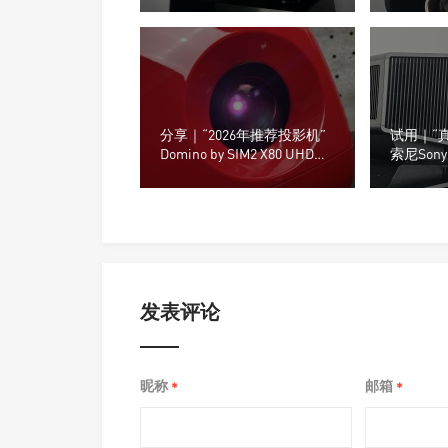
分享｜“2026年推荐投影机”
试用｜“真
Domino by SIM2 X80 UHD投
索尼Sony
影机
XW510
发表评论
昵称
邮箱
*
*