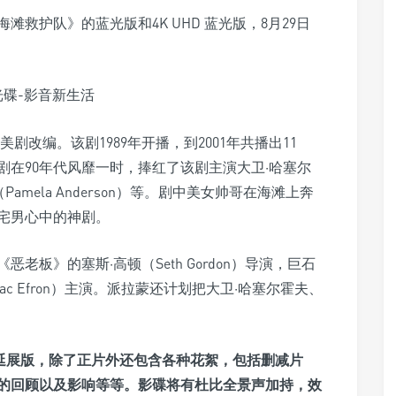
救护队》的蓝光版和4K UHD 蓝光版，8月29日
美剧改编。该剧1989年开播，到2001年共播出11
在90年代风靡一时，捧红了该剧主演大卫·哈塞尔
德森（Pamela Anderson）等。剧中美女帅哥在海滩上奔
宅男心中的神剧。
板》的塞斯·高顿（Seth Gordon）导演，巨石
（Zac Efron）主演。派拉蒙还计划把大卫·哈塞尔霍夫、
版和延展版，除了正片外还包含各种花絮，包括删减片
的回顾以及影响等等。影碟将有杜比全景声加持，效