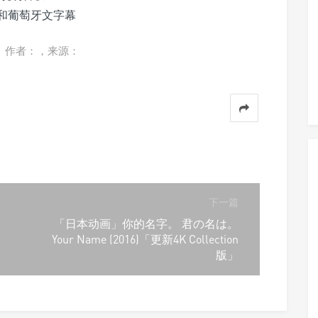
和葡萄牙文字幕
。作者：，来源：
下一篇
「日本动画」你的名字。 君の名は。
Your Name (2016)「更新4K Collection
版」