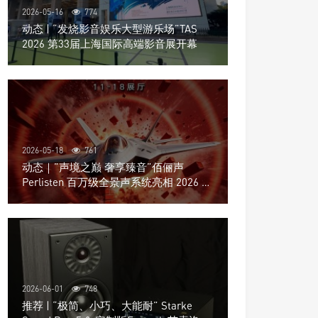
2026-05-16
774
动态 | “发烧影音娱乐大型游乐场”TAS
2026 第33届上海国际高端影音展开幕
2026-05-18
761
动态｜”声境之巅 奢享臻音”佰俪声
Perlisten 百万级全景声系统亮相 2026 北
京国际音响展
2026-06-01
748
推荐 | “极简、小巧、大能耐” Starke