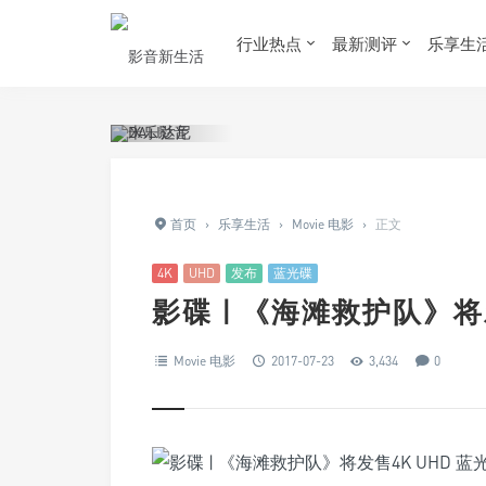
行业热点
最新测评
乐享生
首页
›
乐享生活
›
Movie 电影
›
正文
4K
UHD
发布
蓝光碟
影碟 | 《海滩救护队》将
Movie 电影
2017-07-23
3,434
0