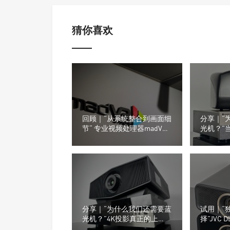
猜你喜欢
回顾｜“从系统整合到画面细
分享｜“
节“ 专业视频处理器madVR
光机？”
Labs全新功能亮相ISE2026
信号源的
分享｜“为什么我们还需要蓝
试用｜“
光机？”4K投影真正的上
择”JVC 
限，往往由信号源决定
投影机