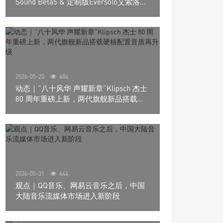
Sound Beta5 & 定制版Eversolo艾索洛
Play音响组合
2026-05-20
684
动态｜”八十风华 声耀新章“Klipsch 杰士
80 周年重磅上新，两代旗舰新品搭载硬
核配置音质再升级
2026-05-31
644
观点｜QQ音乐、网易云音乐之后，中国
大陆音乐流媒体市场进入新阶段