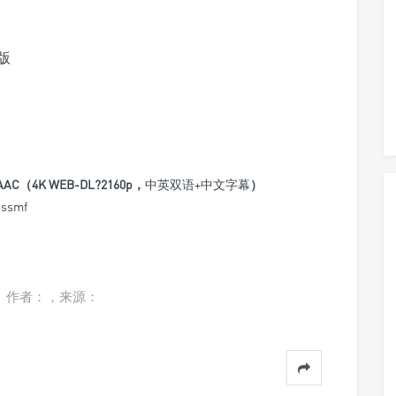
版
64.AAC（4K WEB-DL?2160p，
中英双语+中文字幕
）
ssmf
。作者：，来源：