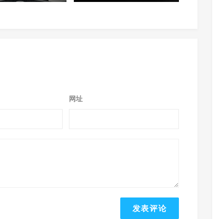
影机
网址