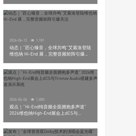
道极致影院
2026-06-12
1,181
动态｜“匠心臻音，全球共鸣”艾索洛登陆
维也纳 Hi-End 展，完整音频矩阵引爆关
注
2026-06-06
1,000
观点｜“Hi-End纯音频全面拥抱多声道”
2026维也纳High-End展会上dCS与
Trinnov Audio搭建多声道演示系统