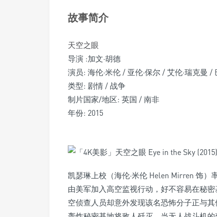
故事简介
天空之眼
导演 :加文·胡德
演员: 海伦·米伦 / 亚伦·保尔 / 艾伦·瑞克曼 
类型: 剧情 / 战争
制片国家/地区: 英国 / 南非
年份: 2015
凯瑟琳上校（海伦·米伦 Helen Mirre
由美军加入高空监视行动，好不容易在秘密
空侦查人员却意外发现该名恐怖分子正与其
轰炸秘密基地将敌人歼灭。当无人战斗机的驾驶员