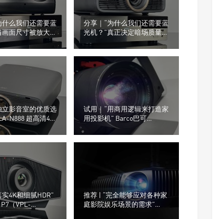
为什么我们还需要蓝
分享｜“为什么我们还需要蓝
当画面尺寸被放大，
光机？”真正决定暗场质量
重要性才真正显现
的，从来不只是投影机
独立影音室的优质选
试用｜“用商用逻辑来打造家
DLA-N888 超高清4K
用投影机” Barco巴可
Heimdall+ 4K UHD 3色激光
投影机
实4K和细腻HDR”
推荐 | “完全能够应对各种家
 P7（VPL-
庭影院娱乐场景的需求”
0）超高清投影机
BenQ全新W5800激光UHD投