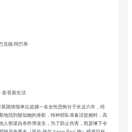
/ 巴克德·阿巴蒂
n 饰）率英国情报单位追捕一名女性恐怖分子长达六年，经
基地找到疑似她的身影，特种部队准备活捉她时，高
他人密谋自杀炸弹攻击，为了防止伤害，凯瑟琳下令
史蒂夫（亚伦·保尔 Aaron Paul 饰）瞄准目标