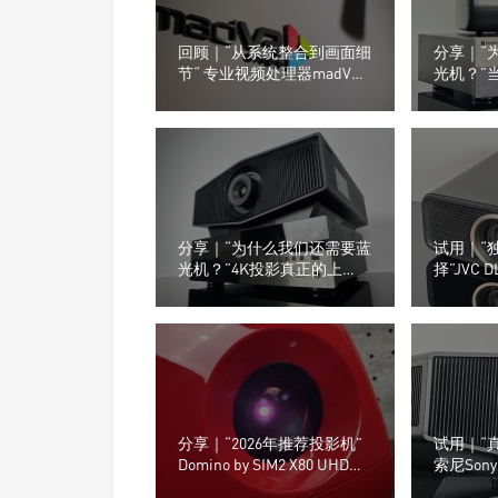
回顾｜“从系统整合到画面细
分享｜“
节“ 专业视频处理器madVR
光机？”
Labs全新功能亮相ISE2026
信号源的
分享｜“为什么我们还需要蓝
试用｜“
光机？”4K投影真正的上
择”JVC 
限，往往由信号源决定
投影机
分享｜“2026年推荐投影机”
试用｜“真
Domino by SIM2 X80 UHD投
索尼Sony
影机
XW510