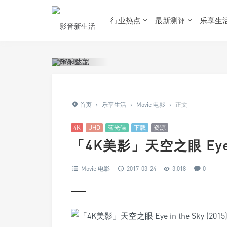
行业热点
最新测评
乐享生
首页
›
乐享生活
›
Movie 电影
›
正文
4K
UHD
蓝光碟
下载
资源
「4K美影」天空之眼 Eye in
Movie 电影
2017-03-24
3,018
0