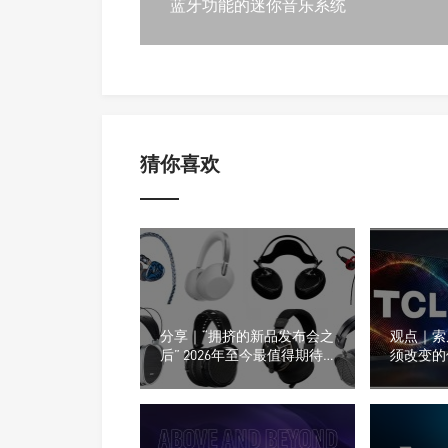
蓝牙功能的迷你音乐系统
猜你喜欢
分享｜“拥挤的新品发布会之
观点｜索
后” 2026年至今最值得期待
须改变的
的8款耳机产品