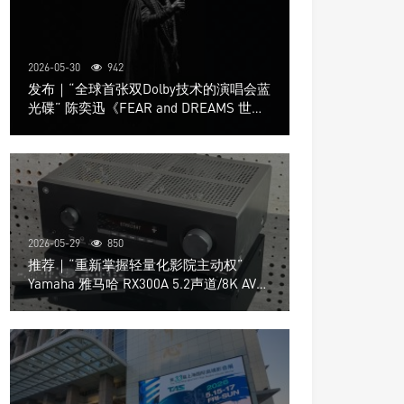
2026-05-30
942
发布｜“全球首张双Dolby技术的演唱会蓝
光碟” 陈奕迅《FEAR and DREAMS 世界
巡回演唱会》4K UHD BD新品发布会
2026-05-29
850
推荐｜“重新掌握轻量化影院主动权”
Yamaha 雅马哈 RX300A 5.2声道/8K AV放
大器