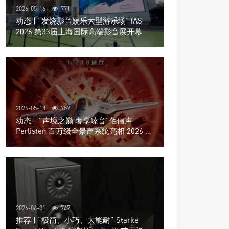
2026-05-16
771
动态 | “发烧影音娱乐大型游乐场”TAS
2026 第33届上海国际高端影音展开幕
2026-05-18
757
动态｜”声境之巅 奢享臻音”佰俪声
Perlisten 百万级全景声系统亮相 2026 北
京国际音响展
2026-06-01
747
推荐 | “极简、小巧、大能耐” Starke