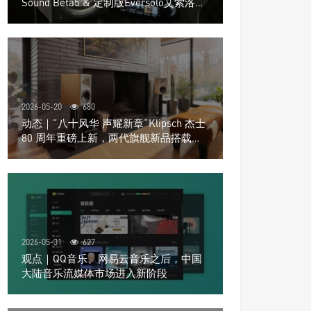
Sound Beta5 & 定制版Eversolo艾索洛
Play音响组合
2026-05-20
680
动态｜”八十风华 声耀新章“Klipsch 杰士
80 周年重磅上新，两代旗舰新品搭载硬
核配置音质再升级
2026-05-31
627
观点｜QQ音乐、网易云音乐之后，中国
大陆音乐流媒体市场进入新阶段