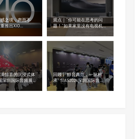
“超感之境，声而不
观点｜“你可能在思考的问
隆重推出XIO
题！”如果家里没有电视机，
bar打造影院级音效体
买Soundbar还有什么意义？
“充满惊喜的沉浸式体
回顾 | “醇音典范，一脉相
8届深圳国际音频展
承” SIAS2024深圳国际音频
在深圳深业上城隆重拉
展，SONY索尼全系列随身听
与耳机产品亮相！