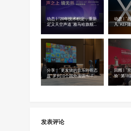
动态 | “20年技术积淀，重新
动态 | 
定义天空声道”雅马哈旗舰回
凡”KEF
音壁套装SR-X90A SET发布
Sound
验
分享｜“更发烧的音乐聆听态
回顾 | 
度”罗列10个国外顶级Hi-Fi
验” 第1
数字音频播放器品牌
SIAS
开帷幕
发表评论