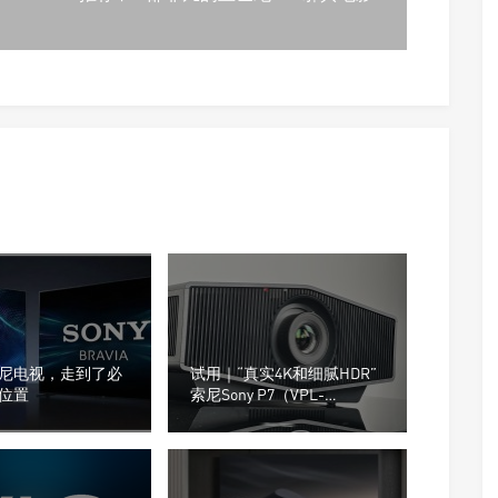
尼电视，走到了必
试用｜“真实4K和细腻HDR”
位置
索尼Sony P7（VPL-
XW5100）超高清投影机