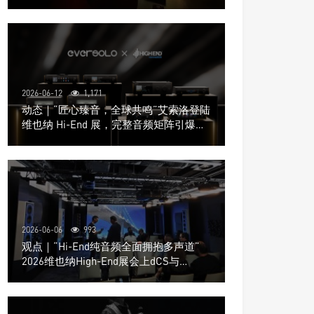
道极致影院
2026-06-12
1,171
动态｜“匠心臻音，全球共鸣”艾索洛登陆
维也纳 Hi-End 展，完整音频矩阵引爆关
注
2026-06-06
993
观点｜“Hi-End纯音频全面拥抱多声道”
2026维也纳High-End展会上dCS与
Trinnov Audio搭建多声道演示系统