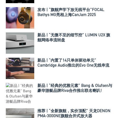
发布 | “旗舰声学下放无线平台”FOCAL
Bathys MG亮相上海CanJam 2025
新品 | “无微不至的细节控” LUMIN U2X 旗
舰网络串流转盘
新品 | “内置了14只单体驱动单元”
Cambridge Audio推出的Evo One无线串流
喇叭
新品 | “经典的优雅元素” Bang & Olufsen与
豪华游艇品牌Riva合作推出联名喇叭!
推荐 | “全新旗舰，实价顶配” 天龙DENON
PMA-3000NE旗舰合并式放大器