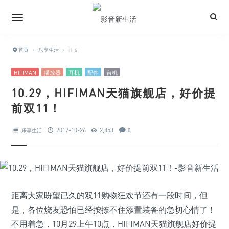
首页
›
乐享生活
›
正文
HIFIMAN
播放器
耳机
配件
台机
10.29，HIFIMAN天猫旗舰店，好价提
前双11！
2017-10-26
2,853
乐享生活
0
距离大家盼望已久的双11购物狂欢节还有一段时间，但
是，各位烧友恐怕已经按捺不住添置装备的急切心情了！
不用着急，10月29上午10点，HIFIMAN天猫旗舰店好价提