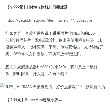
【？999
元】HM901s
旗舰HIFI
播放器→
https://detail.tmall.com/item.htm?id=44930426334
行家之选，音质不用多说！采用两片业内出色的ESS
9018S解码芯片，双电压设计，输出不使用耦合电容，规
避噪声窜入，指标更高。平衡、单端双输出，支持秒速开
机、DSD格式文件播放，可换耳放卡玩法多。
想入手旗舰播放器HM901s的小伙伴，双11又是一波好
价，限时限量，开头是几？自己猜！
【？99
元】SuperMini
超级小强→