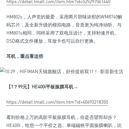
https://detail.tmall.com/item.htm?id=525297061440
HM802s，人声党的最爱，采用两片胆味浓郁的WM8740解
码芯片，及全新升级的模拟电路，音质更为纯净动听。与
HM801s相同，同样采用了双电压设计，支持秒速开机、
DSD格式文件播放，耳放卡也可以自行更换。
耳机，重点看这些
【1
？99
元】HE400i
平板振膜耳机→
https://detail.tmall.com/item.htm?id=40693218350
看到价格上万的高阶平板振膜耳机，你是否望而却步？
HE400i，给您一个平价之选。单端磁铁平面振膜喇叭，比