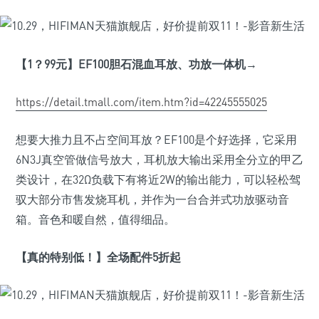
【1
？99
元】EF100
胆石混血耳放、功放一体机→
https://detail.tmall.com/item.htm?id=42245555025
想要大推力且不占空间耳放？EF100是个好选择，它采用
6N3J真空管做信号放大，耳机放大输出采用全分立的甲乙
类设计，在32Ω负载下有将近2W的输出能力，可以轻松驾
驭大部分市售发烧耳机，并作为一台合并式功放驱动音
箱。音色和暖自然，值得细品。
【真的特别低！】全场配件5
折起