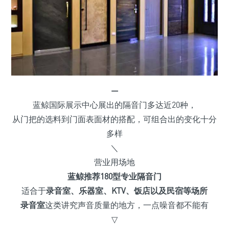
—
蓝鲸国际展示中心展出的隔音门多达近20种，
从门把的选料到门面表面材的搭配，可组合出的变化十分
多样
＼
营业用场地
蓝鲸
推荐180型专业隔音门
适合于
录音室、乐器室、KTV、饭店以及民宿等场所
录音室
这类讲究声音质量的地方，一点噪音都不能有
▽