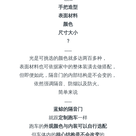
手把造型
表面材料
颜色
尺寸大小
?
……
光是可挑选的颜色就多达两百多种，
表面材料也可依据家中的整体装潢去做搭配，
但即便如此，隔音门的内部结构是不会变的，
依然强调隔音、防烟以及防火。
简单来说
……
蓝鲸的隔音门
就跟
定制跑车
一样
跑车的
外观颜色与内装可以自行选配
但车体内的
核心结构是不会改变
的