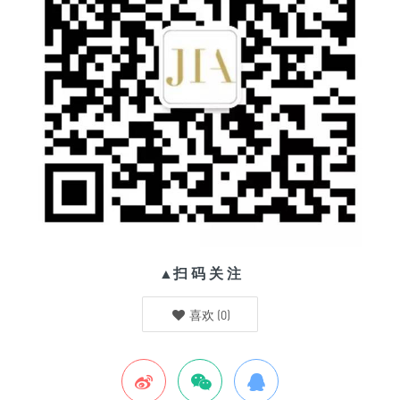
▲扫 码 关 注
喜欢
(
0
)