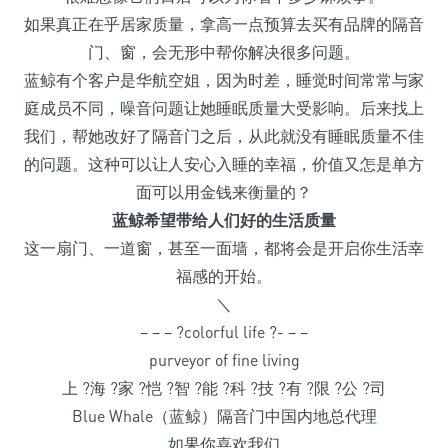
如果真正在乎居家质量，拿高一点预算去买有品牌的隔音
门、窗，会无形中帮你解决很多问题。
蓝鲸有个客户是华航空姐，因为时差，睡觉时间常常与家
庭成员不同，噪音问题让她睡眠质量大受影响。后来找上
我们，帮她改好了隔音门之后，从此就没有睡眠质量不佳
的问题。这种可以让人安心入睡的幸福，价值又怎是单方
面可以用金钱来衡量的？
蓝鲸希望带给人们好的生活质量
这一扇门、一道窗，甚至一面墙，都将会是开启你生活幸
福感的开始。
＼
– – – ?colorful life ?- – –
purveyor of fine living
上 ?海 ?家 ?恺 ?智 ?能 ?科 ?技 ?有 ?限 ?公 ?司
Blue Whale（蓝鲸）隔音门中国内地总代理
如果你喜欢我们