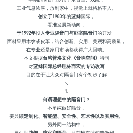
工业气息浓厚，放到家中，视觉上就格格不入。
创立于1983年
的
蓝鲸
国际，
看准发展新动向，
于1992年
投入
专业隔音门与卧室隔音门
的开发，
面材采用木纹或皮革，结合创新、实用、美观和高质量，
在专业还是家用市场都获得广大回响。
本文根据
台湾普洛文化《音响空间》
特刊
对
蓝鲸国际总经理
林而宏
的
专访改写
目的在于让大众对隔音门有个初步了解
＼
1.
何谓理想中的隔音门？
不单纯做好隔音，
要兼顾
定制化、智能型、安全性、艺术性以及实用性
。
另外同一结构中，
要达到
防烟、防火和隔音
，目前惟有蓝鲸能做到。