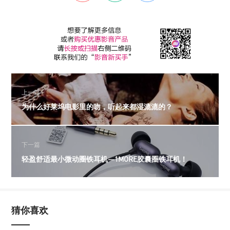
上一篇
为什么好莱坞电影里的吻，听起来都湿漉漉的？
下一篇
轻盈舒适最小微动圈铁耳机—1MORE胶囊圈铁耳机！
猜你喜欢