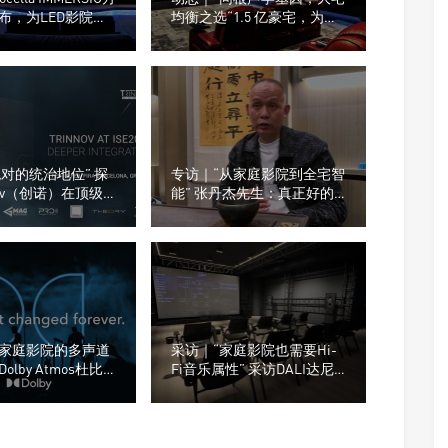
布，为LED影院重
均衡之选“1.5 亿豪宅，为什
音系统
么没用旗舰，却选了
Perlisten A 系列
“绝对的统治地位” 探
专访｜“从家庭影院到全宅智
nnov（创诺）在顶级
能” 张丹杰先生：真正好的
解码方案中的市场
影音空间，把控每一个细节
家庭影院的多声道
采访｜“家庭影院也需要Hi-
lby Atmos杜比
Fi音乐属性” 采访DALI达尼
什么需要注意？
中国宁波总部体验中心！