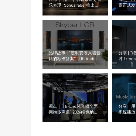
乐表现” Sonus faber推出了
案正式发
全新的Olympica G3系列音箱
新设计声
品牌故事 | “定制安装入墙音
分享 | 
箱的标准答案” TDG Audio嵌
讨 Tri
入式高端音响
家庭影院
占有率
观点｜“Hi-End纯音频全面
分享｜用
拥抱多声道” 2026维也纳
系统播放Do
High-End展会上dCS与
全景声有
Trinnov Audio搭建多声道演
示系统