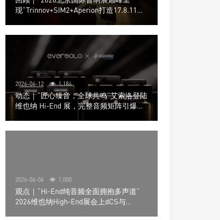
现”Trinnov+SIM2+Aperion打造17.8.11声
道极致影院
2026-06-12
1,184
动态｜“匠心臻音，全球共鸣”艾索洛登陆
维也纳 Hi-End 展，完整音频矩阵引爆关
注
2026-06-06
1,000
观点｜“Hi-End纯音频全面拥抱多声道”
2026维也纳High-End展会上dCS与
Trinnov Audio搭建多声道演示系统