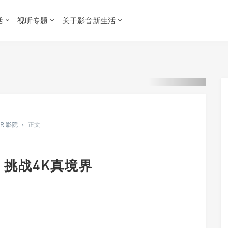
ot/iavlife.com/wp-content/themes/Grace-8.6.0/functions_suxingme.ph
活
视听专题
关于影音新生活
ER 影院
›
正文
 挑战4K真境界