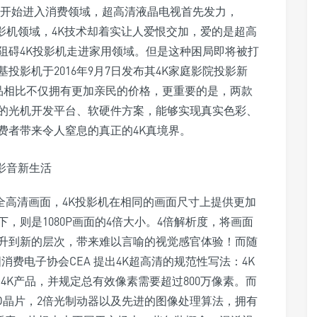
产品开始进入消费领域，超高清液晶电视首先发力，
投影机领域，4K技术却着实让人爱恨交加，爱的是超高
阻碍4K投影机走进家用领域。但是这种困局即将被打
投影机于2016年9月7日发布其4K家庭影院投影新
4K产品相比不仅拥有更加亲民的价格，更重要的是，两款
的光机开发平台、软硬件方案，能够实现真实色彩、
费者带来令人窒息的真正的4K真境界。
P全高清画面，4K投影机在相同的画面尺寸上提供更加
，则是1080P画面的4倍大小。4倍解析度，将画面
升到新的层次，带来难以言喻的视觉感官体验！而随
消费电子协会CEA 提出4K超高清的规范性写法：4K
速识别4K产品，并规定总有效像素需要超过800万像素。而
D DMD晶片，2倍光制动器以及先进的图像处理算法，拥有