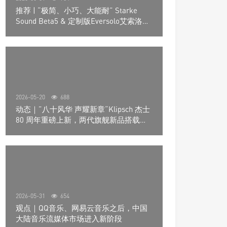
推荐 | “极简、小巧、大能耐” Starke
Sound Beta5 & 定制版Eversolo艾索洛
Play音响组合
2026-05-20
688
动态｜”八十风华 声耀新章“Klipsch 杰士
80 周年重磅上新，两代旗舰新品搭载硬
核配置音质再升级
2026-05-31
654
观点｜QQ音乐、网易云音乐之后，中国
大陆音乐流媒体市场进入新阶段