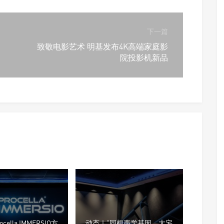
下一篇
致敬电影艺术 明基发布4K高端家庭影
院投影机新品
ella IMMERSIO方
动态｜”同根声学基因，大宅