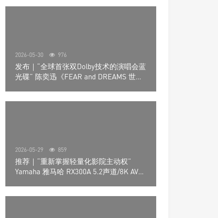
2026-05-30
976
发布｜“全球首张双Dolby技术的演唱会蓝
光碟” 陈奕迅《FEAR and DREAMS 世界
巡回演唱会》4K UHD BD新品发布会
2026-05-29
859
推荐｜“重新掌握轻量化影院主动权”
Yamaha 雅马哈 RX300A 5.2声道/8K AV放
大器