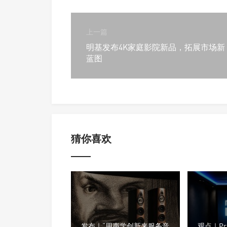
上一篇
明基发布4K家庭影院新品，拓展市场新
蓝图
猜你喜欢
发布｜“用声学创新来服务音
观点｜Proc