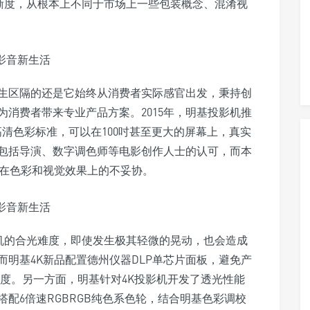
定的清晰度，从根本上不同于市场上一些包装概念、混淆视
生区隔的还是它始终从消费者实际感官出发，秉持创
为消费者带来专业产品方案。2015年，明基投影机推
际高清色彩标准，可以在100吋甚至更大的屏幕上，真实
包括导演、数字调色师等电影创作人士的认可，而本
机在色彩和视觉效果上的不妥协。
投影机的合光难度，即使发生极其轻微的晃动，也会造成
明基4K新品配置德州仪器DLP单芯片面板，避免产
比度。另一方面，明基针对4K投影机开发了透光性能
配6倍速RGBRGB纯色系色轮，结合明基色彩调校