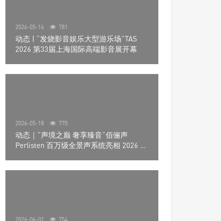
2026-05-16
781
动态 | “发烧影音娱乐大型游乐场”TAS
2026 第33届上海国际高端影音展开幕
2026-05-18
770
动态｜”声境之巅 奢享臻音”佰俪声
Perlisten 百万级全景声系统亮相 2026 北
京国际音响展
2026-06-01
754