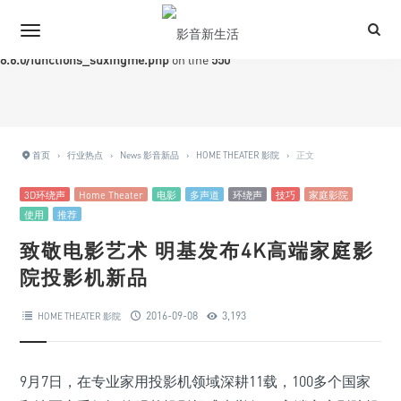
Warning
: Trying to access array offset on value of type bool in
/www/wwwroot/iavlife.com/wp-content/themes/Grace-
8.6.0/functions_suxingme.php
on line
550
首页
›
行业热点
›
News 影音新品
›
HOME THEATER 影院
›
正文
3D环绕声
Home Theater
电影
多声道
环绕声
技巧
家庭影院
使用
推荐
致敬电影艺术 明基发布4K高端家庭影
院投影机新品
2016-09-08
3,193
HOME THEATER 影院
9月7日，在专业家用投影机领域深耕11载，100多个国家