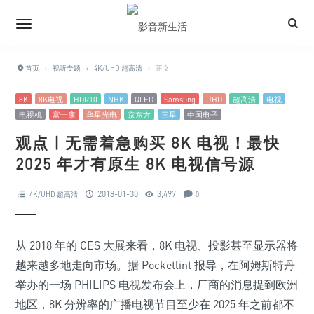
首页
›
视听专题
›
4K/UHD 超高清
›
正文
8K
8K电视
HDR10
NHK
QLED
Samsung
UHD
超高清
电视
电视机
富士康
华星光电
京东方
三星
中国电子
观点 | 无需着急购买 8K 电视！最快
2025 年才有原生 8K 电视信号源
2018-01-30
3,497
4K/UHD 超高清
0
从 2018 年的 CES 大展来看，8K 电视、投影甚至显示器将
越来越多地走向市场。据 Pocketlint 报导，在阿姆斯特丹
举办的一场 PHILIPS 电视发布会上，厂商的消息提到欧洲
地区，8K 分辨率的广播电视节目至少在 2025 年之前都不