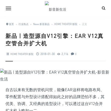
首页
›
行业热点
›
News 影音新品
›
HOME THEATER 影院
›
正文
新品 | 造型源自V12引擎：EAR V12真
空管合并扩大机
2018-01-30
2,116
HOME THEATER 影院
0
自古以来有无数的管机问世，能像EAR这样将电路布局、
零件配置与外型设计搭配得如此之好的品牌恐怕不多，其
优美、协调、又经典的造型设计，可以透过这台V12合并
扩大机上略知一二。