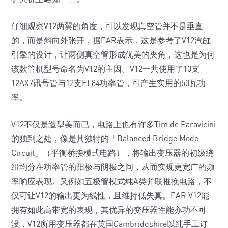
仔细观察V12两翼的角度，可以发现真空管并不是垂直
的，而是斜向外张开，据EAR表示，这是参考了V12汽缸
引擎的设计，让两侧真空管形成优美的夹角，这也是为何
该款管机型号命名为V12的主因。V12一共使用了10支
12AX7讯号管与12支EL84功率管，可产生实用的50瓦功
率。
V12不仅是造型美而已，电路上也有许多Tim de Paravicini
的独到之处，像是其独特的「Balanced Bridge Mode
Circuit」（平衡桥接模式电路），将输出变压器的初级绕
组均分在功率管的阳极与阴极之间，从而实现更宽广的频
率响应表现。又例如五极管模式纯A类并联推挽电路，不
仅可让V12的输出更为线性，且维持低失真。EAR V12能
拥有如此高带宽的表现，其优异的变压器性能亦功不可
没，V12所用变压器都在英国Cambridgshire以纯手工订