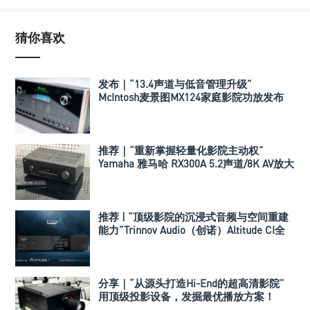
猜你喜欢
发布｜“13.4声道与低音管理升级”
McIntosh麦景图MX124家庭影院功放发布
推荐｜“重新掌握轻量化影院主动权”
Yamaha 雅马哈 RX300A 5.2声道/8K AV放大
器
推荐 | “顶级影院的沉浸式音频与空间重建
能力”Trinnov Audio（创诺）Altitude CI全
数字3D音效前级处理器
分享｜“从源头打造Hi-End的超高清影院”
用顶级投影设备，发掘最优播放方案！