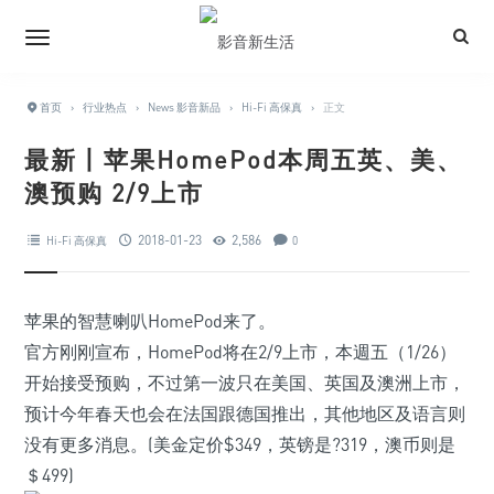
首页
›
行业热点
›
News 影音新品
›
Hi-Fi 高保真
›
正文
最新丨苹果HomePod本周五英、美、
澳预购 2/9上市
2018-01-23
2,586
Hi-Fi 高保真
0
苹果的智慧喇叭HomePod来了。
官方刚刚宣布，HomePod将在2/9上市，本週五（1/26）
开始接受预购，不过第一波只在美国、英国及澳洲上市，
预计今年春天也会在法国跟德国推出，其他地区及语言则
没有更多消息。(美金定价$349，英镑是?319，澳币则是
＄499)