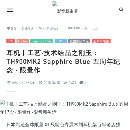
首页
›
行业热点
›
News 影音新品
›
HEADPHONE 耳机
›
正文
ECT
Fostex
Sapphire Blue
TH900
生物振膜单元
五周年限量
耳机丨工艺·技术结晶之刚玉：
TH900MK2 Sapphire Blue 五周年纪
念 · 限量作
2018-04-02
5,434
HEADPHONE 耳机
0
日本制造全球限量300只特色专属木制耳机架百年老店独