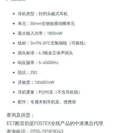
耳机类型：封闭头戴式耳机
单元：50mm生物振膜动圈单元
最大输入功率：1800mW
线材：3m7N-OFC无氧铜线（可换线）
插头标准：6.3镀金立体声插头
响应频率：5~45000Hz
阻抗：25Ω
灵敏度：100dB/mW
耳机重量：约390克（不含耳机线）
配件：专属木制耳机架、便携袋
查询及供货：
ECT酷音韵是FOSTEX全线产品的中港澳总代理
查询电话：0755-2918?8243