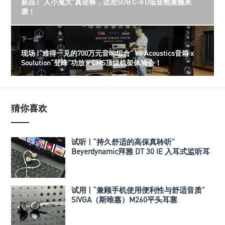
新品 | “人小鬼大”真诠释，达尼SUB C-8 D低音炮震撼来
袭！
下一篇
现场 |“难得一见的700万元音响组合” YG Acoustics音箱 x
Soulution“登峰”功放 x CMS顶级机架体验会！
猜你喜欢
试听 | “持久舒适的高保真聆听”
Beyerdynamic拜雅 DT 30 IE 入耳式监听耳
机
试用 | “兼顾手机使用便利性与舒适音质”
SIVGA（斯唯嘉）M260平头耳塞