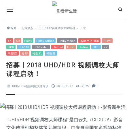
首页
›
行业热点
›
UHD/HDR视频调校大师培训
›
正文
4K
AR
Dolby
Dolby Atmos
Dolby Vision
Dynamic HDR
HDMI
HDR
HDR 10
HDR Video
Hi-End
Hi-Fi
Hi-Res
UHD
VR
电影院
投影
投影机
投影幕
招募 | 2018 UHD/HDR 视频调校大师
课程启动！
2018-03-15
3,025
UHD/HDR视频调校大师培训
0
“UHD/HDR 视频调校大师课程”是由云九（CLOUD9）影音
文化传播机构整体策划与组织，由来自美国知名视频标准