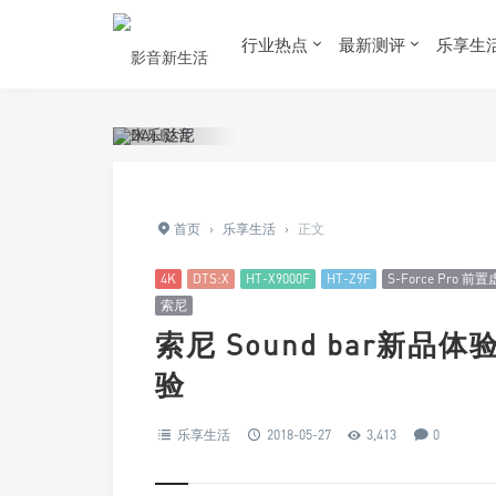
行业热点
最新测评
乐享生
首页
›
乐享生活
›
正文
4K
DTS:X
HT-X9000F
HT-Z9F
S-Force Pro 
索尼
索尼 Sound bar新品
验
乐享生活
2018-05-27
3,413
0