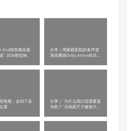
i-End纯音频全面
分享｜用家庭影院的多声道
” 2026维也纳
系统播放Dolby Atmos杜比
nd展会上dCS与
全景声有什么需要注意？
v Audio搭建多声道演
尼电视，走到了必
分享｜“为什么我们还需要蓝
位置
光机？”当画面尺寸被放大，
信号源的重要性才真正显现