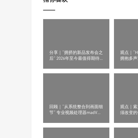
分享｜“拥挤的新品发布会之
观点｜“H
后” 2026年至今最值得期待
拥抱多声道
的8款耳机产品
High-E
Trinno
示系统
回顾｜“从系统整合到画面细
观点｜索
节“ 专业视频处理器madVR
须改变的
Labs全新功能亮相ISE2026