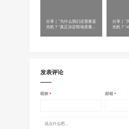
分享｜“为什么我们还需要蓝
分享｜“
光机？”真正决定暗场质量
光机？”
的，从来不只是投影机
限，往往
发表评论
昵称
邮箱
*
*