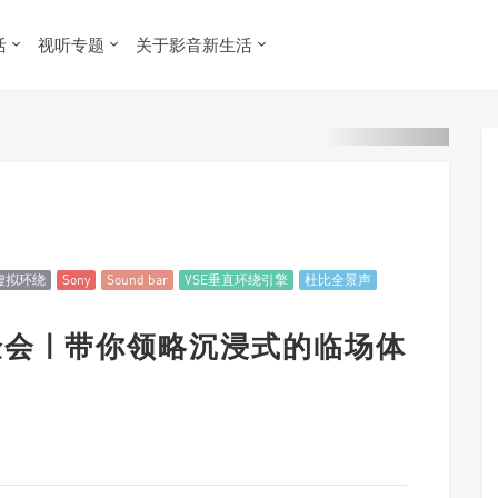
活
视听专题
关于影音新生活
前置虚拟环绕
Sony
Sound bar
VSE垂直环绕引擎
杜比全景声
体验会 | 带你领略沉浸式的临场体