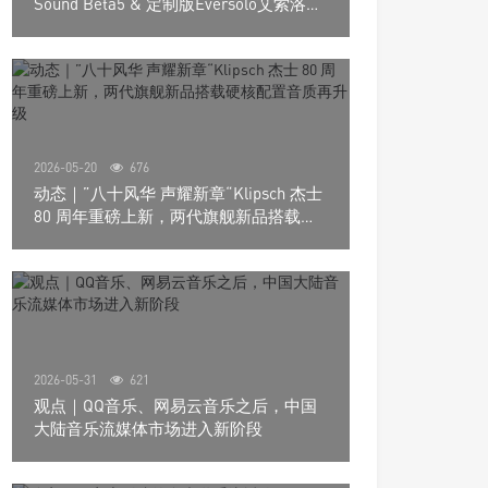
Sound Beta5 & 定制版Eversolo艾索洛
Play音响组合
2026-05-20
676
动态｜”八十风华 声耀新章“Klipsch 杰士
80 周年重磅上新，两代旗舰新品搭载硬
核配置音质再升级
2026-05-31
621
观点｜QQ音乐、网易云音乐之后，中国
大陆音乐流媒体市场进入新阶段