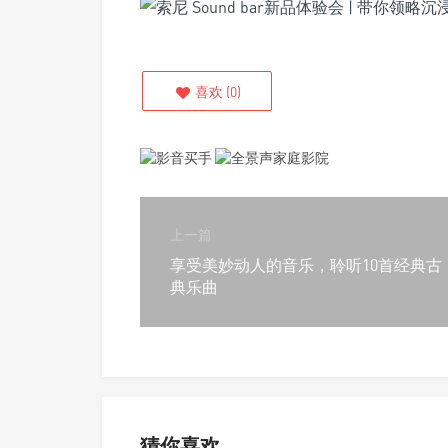
喜欢
(
0
)
上一篇
享受美妙动人的音乐，聆听10首经典古
典乐曲
猜你喜欢