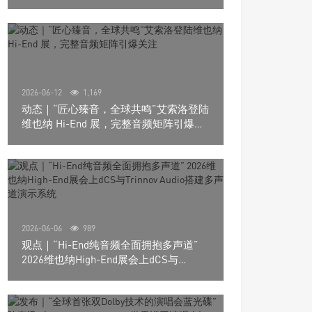
道极致影院
2026-06-12
1,169
动态｜“匠心臻音，全球共鸣”艾索洛登陆
维也纳 Hi-End 展，完整音频矩阵引爆关
注
2026-06-06
989
观点｜“Hi-End纯音频全面拥抱多声道”
2026维也纳High-End展会上dCS与
Trinnov Audio搭建多声道演示系统