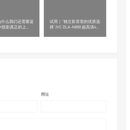
为什么我们还需要蓝
试用｜“独立影音室的优质选
4K投影真正的上
择”JVC DLA-N888 超高清4K
由信号源决定
投影机
网址