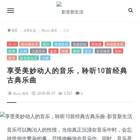
首页
›
乐享生活
›
Music 音乐
›
正文
Hi-Fi
爱乐新生活
唱片
发烧音乐
发烧音响
高保真
高保真音乐
歌单
古典
古典音乐
鉴赏
经典
推荐
音乐
音乐推荐
音响
影音
影音新生活
珍藏
享受美妙动人的音乐，聆听10首经典
古典乐曲
2018-05-27
3,747
Music 音乐
0
音乐可以陶冶人的性情，当你真正沉浸在音乐中时，会忘
掉世俗中繁杂的事，尽情地畅游在音乐中。同时，音乐是