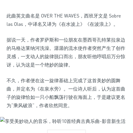
此曲英文曲名是 OVER THE WAVES，西班牙文是 Sobre
las Olas，中译名又译为《在水波上》《在波浪上》。
据说一天，作者罗萨斯和一位朋友在墨西哥孔特莱拉泉边
的马格达莱纳河洗澡。潺潺的流水使作者突然产生了创作
灵感，一支动人的旋律脱口而出，朋友听他哼唱后万分惊
讶，认为这是一个绝妙的旋律。
不久，作者便在这一旋律基础上完成了这首美妙的圆舞
曲，并定名为《在泉水旁》。一位诗人听后，认为这首曲
子的旋律恰如一只小船飘荡行驶在海面上，于是建议更名
为“乘风破浪”，作者欣然同意。