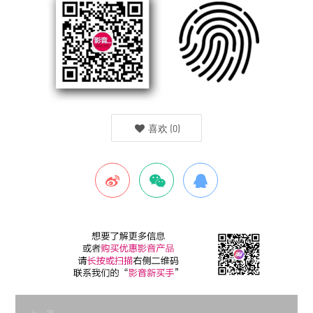
喜欢
(
0
)