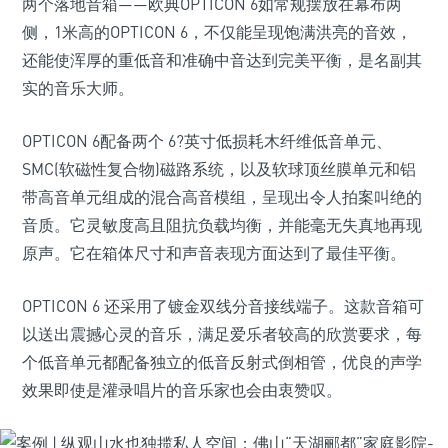
两个落地音箱——欧典OPTICON 6如常规摆放在幕布两
侧，1米高的OPTICON 6，不仅能呈现饱满洪亮的音效，
还能使浑厚的重低音和准确中音达到完美平衡，是名副其
实的音乐大师。
OPTICON 6配备两个 6?英寸低损耗木纤维低音单元、
SMC(软磁性复合物)磁路系统，以及软球顶丝膜单元和铝
带高音单元组成的混合高音模组，呈现出令人拍案叫绝的
音质。它灵敏度高且阻抗负载均衡，并能毫无失真地再现
原声。它在箱体尺寸和声音表现方面达到了最佳平衡。
OPTICON 6 还采用了镀金双线分音接线端子。这款音箱可
以送出震撼心灵的音乐，满足爱乐者较高的欣赏要求，每
个低音单元都配备独立的低音反射式倒相管，优良的声学
效果即使是灌录唱片的音乐家也会由衷赞叹。