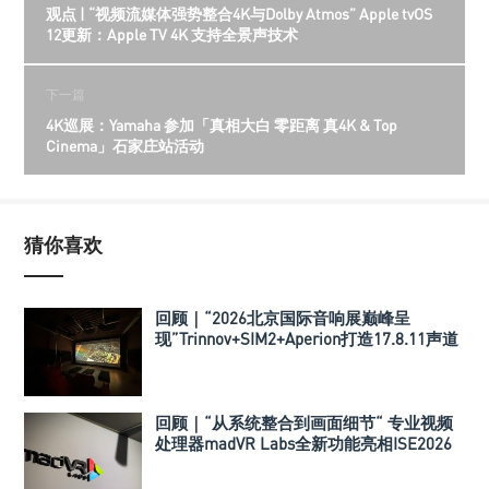
观点 | “视频流媒体强势整合4K与Dolby Atmos” Apple tvOS
12更新：Apple TV 4K 支持全景声技术
下一篇
4K巡展：Yamaha 参加「真相大白 零距离 真4K & Top
Cinema」石家庄站活动
猜你喜欢
回顾｜“2026北京国际音响展巅峰呈
现”Trinnov+SIM2+Aperion打造17.8.11声道
极致影院
回顾｜“从系统整合到画面细节“ 专业视频
处理器madVR Labs全新功能亮相ISE2026