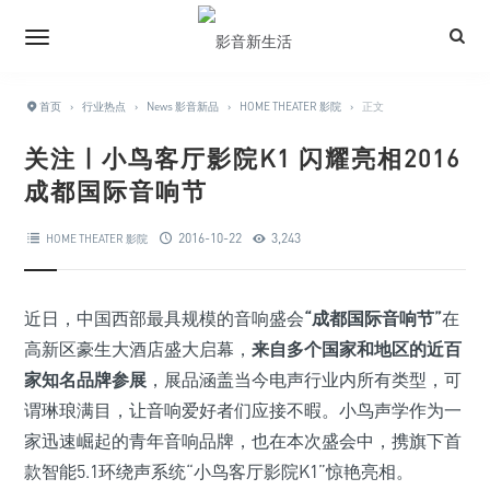
首页
›
行业热点
›
News 影音新品
›
HOME THEATER 影院
›
正文
关注 | 小鸟客厅影院K1 闪耀亮相2016
成都国际音响节
2016-10-22
3,243
HOME THEATER 影院
近日，中国西部最具规模的音响盛会
“成都国际音响节”
在
高新区豪生大酒店盛大启幕，
来自多个国家和地区的近百
家知名品牌参展
，展品涵盖当今电声行业内所有类型，可
谓琳琅满目，让音响爱好者们应接不暇。小鸟声学作为一
家迅速崛起的青年音响品牌，也在本次盛会中，携旗下首
款智能5.1环绕声系统“小鸟客厅影院K1”惊艳亮相。