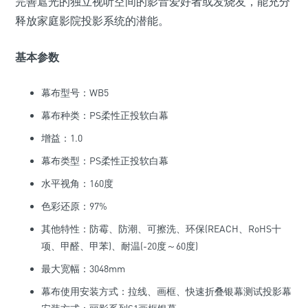
完善遮光的独立视听空间的影音爱好者或发烧友，能充分
释放家庭影院投影系统的潜能。
基本参数
幕布型号：WB5
幕布种类：PS柔性正投软白幕
增益：1.0
幕布类型：PS柔性正投软白幕
水平视角：160度
色彩还原：97%
其他特性：防霉、防潮、可擦洗、环保(REACH、RoHS十
项、甲醛、甲苯)、耐温(-20度～60度)
最大宽幅：3048mm
幕布使用安装方式：拉线、画框、快速折叠银幕测试投影幕