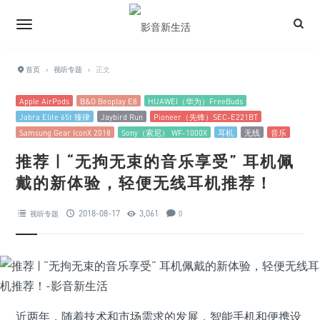
首页
›
视听专题
›
正文
Apple AirPods
B&O Beoplay E8
HUAWEI（华为）FreeBuds
Jabra Elite 65t 臻律
Jaybird Run
Pioneer（先锋）SEC-E221BT
Samsung Gear IconX 2018
Sony（索尼） WF-1000X
耳机
无线
音乐
推荐 | “无拘无束的音乐享受” 耳机佩
戴的新体验，轻便无线耳机推荐！
2018-08-17
3,061
视听专题
0
近两年，随着技术和市场需求的发展，智能手机和便携设