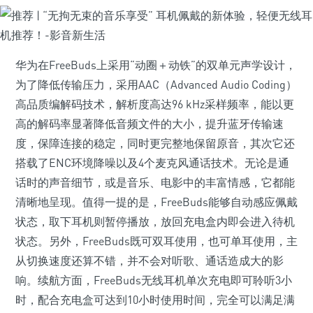
华为在FreeBuds上采用“动圈＋动铁”的双单元声学设计，
为了降低传输压力，采用AAC（Advanced Audio Coding）
高品质编解码技术，解析度高达96 kHz采样频率，能以更
高的解码率显著降低音频文件的大小，提升蓝牙传输速
度，保障连接的稳定，同时更完整地保留原音，其次它还
搭载了ENC环境降噪以及4个麦克风通话技术。无论是通
话时的声音细节，或是音乐、电影中的丰富情感，它都能
清晰地呈现。值得一提的是，FreeBuds能够自动感应佩戴
状态，取下耳机则暂停播放，放回充电盒内即会进入待机
状态。另外，FreeBuds既可双耳使用，也可单耳使用，主
从切换速度还算不错，并不会对听歌、通话造成大的影
响。续航方面，FreeBuds无线耳机单次充电即可聆听3小
时，配合充电盒可达到10小时使用时间，完全可以满足满