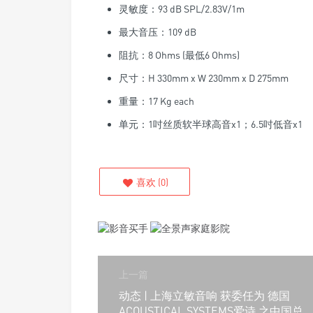
灵敏度：93 dB SPL/2.83V/1m
最大音压：109 dB
阻抗：8 Ohms (最低6 Ohms)
尺寸：H 330mm x W 230mm x D 275mm
重量：17 Kg each
单元：1吋丝质软半球高音x1；6.5吋低音x1
喜欢
(
0
)
上一篇
动态 | 上海立敏音响 获委任为 德国
ACOUSTICAL SYSTEMS爱诗 之中国总