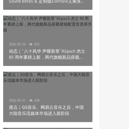
Sound Beta5 & 定制版Eversolo艾索洛
Play音响组合
2026-05-20
692
动态｜”八十风华 声耀新章“Klipsch 杰士
80 周年重磅上新，两代旗舰新品搭载硬
核配置音质再升级
2026-05-31
658
观点｜QQ音乐、网易云音乐之后，中国
大陆音乐流媒体市场进入新阶段