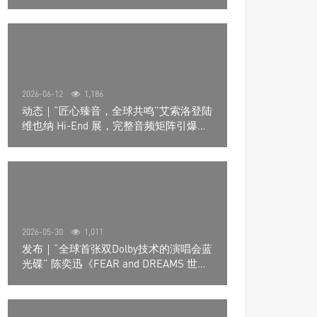
道极致影院
2026-06-12
1,186
动态｜“匠心臻音，全球共鸣”艾索洛登陆
维也纳 Hi-End 展，完整音频矩阵引爆关
注
2026-05-30
1,011
发布｜“全球首张双Dolby技术的演唱会蓝
光碟” 陈奕迅《FEAR and DREAMS 世界
巡回演唱会》4K UHD BD新品发布会