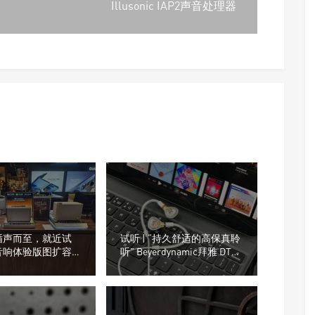
Illusonic IAP2声音处理器
循声而至，就近试
试听 | “持久舒适的高保真聆
音响体验版图扩容，
听” Beyerdynamic拜雅 DT
在不在你身边
30 IE 入耳式监听耳机