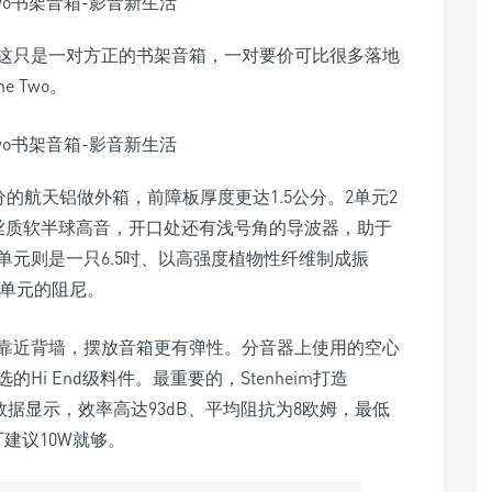
看这只是一对方正的书架音箱，一对要价可比很多落地
e Two。
公分的航天铝做外箱，前障板厚度更达1.5公分。2单元2
吋丝质软半球高音，开口处还有浅号角的导波器，助于
元则是一只6.5吋、以高强度植物性纤维制成振
加单元的阻尼。
靠近背墙，摆放音箱更有弹性。分音器上使用的空心
i End级料件。最重要的，Stenheim打造
厂的数据显示，效率高达93dB、平均阻抗为8欧姆，最低
建议10W就够。