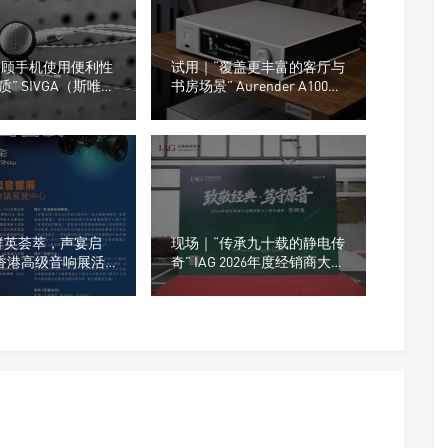
“兼顾手机使用便利性
试用｜“覆盖更丰富的客厅与
” SIVGA（斯唯
书房场景” Aurender A1000
0平头耳塞
数字音乐播放器
群英荟萃，声宴启
现场｜“传承九十载的静电传
6 香港高级音响展活
奇” IAG 2026年度经销商大会
商名单
暨Quad国都90周年盛典在深
举行