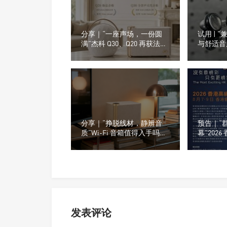
分享｜“一座声场，一份圆
试用 | 
满”杰科 Q30、Q20 再获法国
与舒适音质
设计奖
嘉）M26
分享｜“挣脱线材，静辨音
预告｜“
质”Wi-Fi 音箱值得入手吗？
幕”202
小白选购干货汇总
动及参展
发表评论