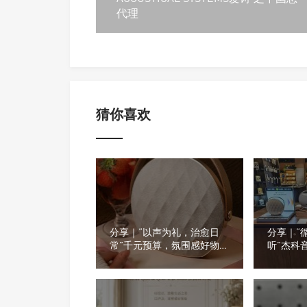
代理
猜你喜欢
分享｜“以声为礼，治愈日
分享｜“
常”千元预算，氛围感好物推
听”杰科
荐
看看门店