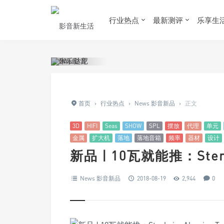
行业热点
最新测评
乐享生
首页
›
行业热点
›
News 影音新品
›
正文
3D
HIFI
Seas
SHOW
SPL
摆放
代理
单元
金属
扩大机
落地
落地音箱
频率
器材
设计
新品 | 10瓦就能推：Sten
News 影音新品
2018-08-19
2,944
0