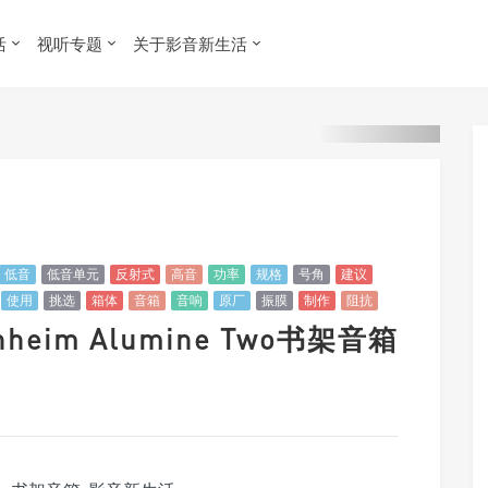
活
视听专题
关于影音新生活
低音
低音单元
反射式
高音
功率
规格
号角
建议
使用
挑选
箱体
音箱
音响
原厂
振膜
制作
阻抗
heim Alumine Two书架音箱