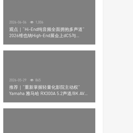
2026-06-06
1,006
观点｜“Hi-End纯音频全面拥抱多声道”
2026维也纳High-End展会上dCS与
Trinnov Audio搭建多声道演示系统
2026-05-29
865
推荐｜“重新掌握轻量化影院主动权”
Yamaha 雅马哈 RX300A 5.2声道/8K AV放
大器