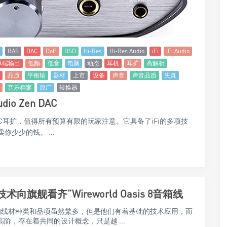
BAS
DAC
DoP
DSD
Hi-Res
Hi-Res Audio
iFi
iFi Audio
单端输出
低频
低音
电脑
动态
耳机
耳扩
高解析
品质
平衡输
器材
上市
设备
声音
声音品质
失真
音乐档案
原厂
转换器
o Zen DAC
功能DAC耳扩，值得所有预算有限的玩家注意。它具备了iFi的多项技
你少少的钱。 ...
术向旗舰看齐”Wireworld Oasis 8音箱线
rld的线材种类和品项虽然繁多，但是他们有着基础的技术应用，而
阶，存在着共同的设计概念，只是越 ...