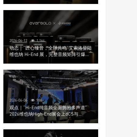
道极致影院
2026-06-12
1,164
动态｜“匠心臻音，全球共鸣”艾索洛登陆
维也纳 Hi-End 展，完整音频矩阵引爆关
注
2026-06-06
988
观点｜“Hi-End纯音频全面拥抱多声道”
2026维也纳High-End展会上dCS与
Trinnov Audio搭建多声道演示系统