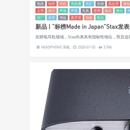
电路
动作
耳机
耳机展
耳扩
发烧
高品质
规格
上市
设计
声道
声音
失真
使用
输出
推出
原厂
造型
增益
真空管
指标
阻抗
新品 | “标榜Made in Japan”Stax
在静电耳机领域，Stax向来具有指标性地位，而且这
HEADPHONE 耳机
2020-01-02
3,906