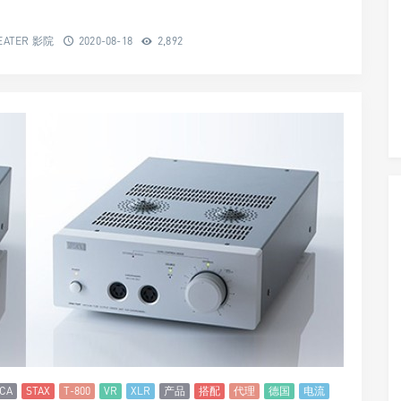
EATER 影院
2020-08-18
2,892
CA
STAX
T-800
VR
XLR
产品
搭配
代理
德国
电流