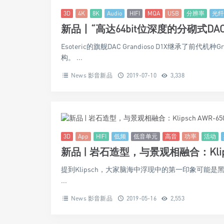
3D
4K
8K
Audio
HIFI
MQA
USB
分辨率
光纤
新品丨“高达64bit位深度的分砌式DAC”Es
Esoteric的旗舰DAC Grandioso D1X继承了前
构。 ...
News 影音新品
2019-07-10
3,338