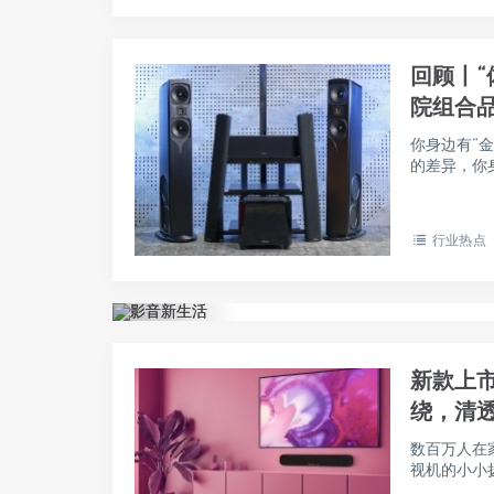
回顾丨“体
院组合
你身边有“
的差异，你身
行业热点
新款上市
绕，清
数百万人在
视机的小小