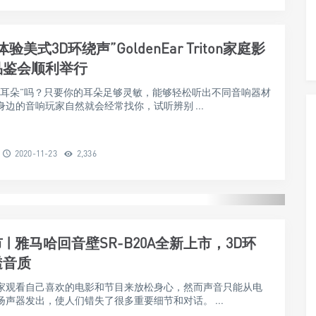
验美式3D环绕声”GoldenEar Triton家庭影
品鉴会顺利举行
金耳朵”吗？只要你的耳朵足够灵敏，能够轻松听出不同音响器材
边的音响玩家自然就会经常找你，试听辨别 ...
2020-11-23
2,336
 | 雅马哈回音壁SR-B20A全新上市，3D环
透音质
家观看自己喜欢的电影和节目来放松身心，然而声音只能从电
扬声器发出，使人们错失了很多重要细节和对话。 ...