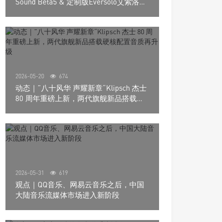
Sound Beta5 & 定制版Eversolo艾索洛
Play音响组合
2026-05-20
674
动态｜”八十风华 声耀新章“Klipsch 杰士
80 周年重磅上新，两代旗舰新品搭载硬
核配置音质再升级
2026-05-31
619
观点｜QQ音乐、网易云音乐之后，中国
大陆音乐流媒体市场进入新阶段