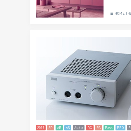
HOME TH
2019
3D
AR
AS
Audio
DC
PA
Pass
PRO
R