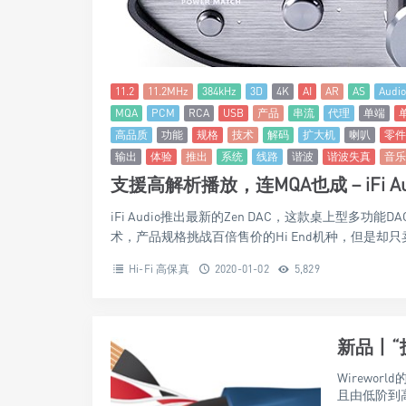
11.2
11.2MHz
384kHz
3D
4K
AI
AR
AS
Audio
MQA
PCM
RCA
USB
产品
串流
代理
单端
高品质
功能
规格
技术
解码
扩大机
喇叭
零件
输出
体验
推出
系统
线路
谐波
谐波失真
音乐
支援高解析播放，连MQA也成－iFi Audi
iFi Audio推出最新的Zen DAC，这款桌上型多
术，产品规格挑战百倍售价的Hi End机种，但是却只卖
Hi-Fi 高保真
2020-01-02
5,829
新品丨“技
Wirewo
且由低阶到高