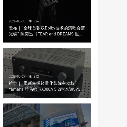
2026-05-30
926
发布｜“全球首张双Dolby技术的演唱会蓝
光碟” 陈奕迅《FEAR and DREAMS 世界
巡回演唱会》4K UHD BD新品发布会
2026-05-29
842
推荐｜“重新掌握轻量化影院主动权”
Yamaha 雅马哈 RX300A 5.2声道/8K AV放
大器