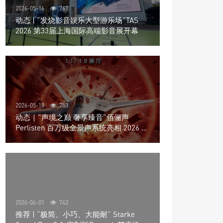
2026-05-16
767
动态 | “发烧影音娱乐大型游乐场”TAS
2026 第33届上海国际高端影音展开幕
2026-05-18
753
动态｜”声境之巅 奢享臻音”佰俪声
Perlisten 百万级全景声系统亮相 2026 北
京国际音响展
2026-06-01
743
推荐 | “极简、小巧、大能耐” Starke