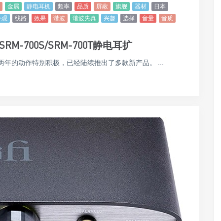
金属
静电耳机
频率
品质
屏蔽
旗舰
器材
日本
外观
线路
效果
谐波
谐波失真
兴趣
选择
音量
音质
发表SRM-700S/SRM-700T静电耳扩
两年的动作特别积极，已经陆续推出了多款新产品。 ...