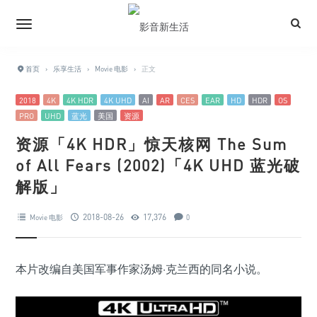
首页
›
乐享生活
›
Movie 电影
›
正文
2018
4K
4K HDR
4K UHD
AI
AR
CES
EAR
HD
HDR
OS
PRO
UHD
蓝光
美国
资源
资源「4K HDR」惊天核网 The Sum
of All Fears (2002)「4K UHD 蓝光破
解版」
2018-08-26
17,376
Movie 电影
0
本片改编自美国军事作家汤姆·克兰西的同名小说。