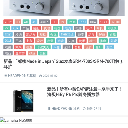
2019
3D
AR
AS
Audio
DC
PA
Pass
PRO
RCA
STAX
T-800
VR
XLR
产品
搭配
代理
德国
电流
电路
动作
耳机
耳机展
耳扩
发烧
高品质
规格
金属
静电耳机
频率
品质
屏蔽
旗舰
器材
日本
上市
设计
声道
声音
失真
使用
输出
推出
外观
线路
效果
谐波
谐波失真
兴趣
选择
音量
音质
原厂
造型
增益
真空管
指标
阻抗
新品 | “标榜Made in Japan”Stax发表SRM-700S/SRM-700T静电
耳扩
HEADPHONE 耳机
2020-01-02
新品 | 所有中阶DAP请注意—杀手来了！
海贝HiBy R6 Pro随身播放器
HEADPHONE 耳机
2019-09-15