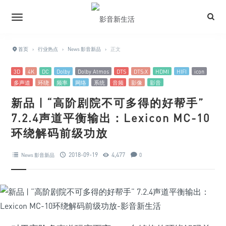
首页
›
行业热点
›
News 影音新品
›
正文
3D
4K
DC
Dolby
Dolby Atmos
DTS
DTS:X
HDMI
HIFI
icon
多声道
环绕
频率
网络
系统
音频
影像
影音
新品 | “高阶剧院不可多得的好帮手”
7.2.4声道平衡输出：Lexicon MC-10
环绕解码前级功放
2018-09-19
4,477
News 影音新品
0