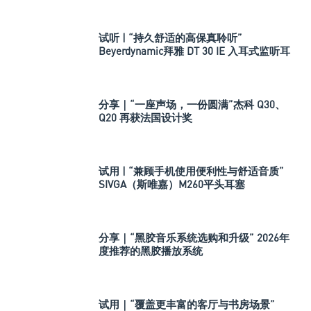
试听 | “持久舒适的高保真聆听”
Beyerdynamic拜雅 DT 30 IE 入耳式监听耳
机
分享｜“一座声场，一份圆满”杰科 Q30、
Q20 再获法国设计奖
试用 | “兼顾手机使用便利性与舒适音质”
SIVGA（斯唯嘉）M260平头耳塞
分享｜“黑胶音乐系统选购和升级” 2026年
度推荐的黑胶播放系统
试用｜“覆盖更丰富的客厅与书房场景”