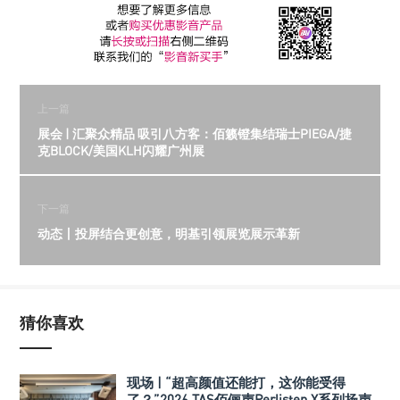
上一篇
展会 | 汇聚众精品 吸引八方客：佰籁镫集结瑞士PIEGA/捷
克BLOCK/美国KLH闪耀广州展
下一篇
动态丨投屏结合更创意，明基引领展览展示革新
猜你喜欢
现场 | “超高颜值还能打，这你能受得
了？”2026 TAS佰俪声Perlisten X系列扬声