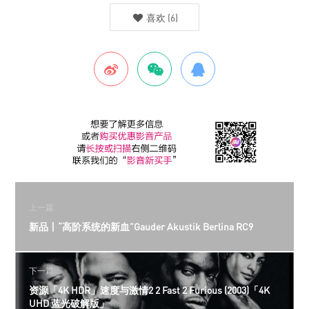
喜欢
(
6
)
上一篇
新品丨“高阶系统的新血”Gauder Akustik Berlina RC9
下一篇
资源「4K HDR」速度与激情2 2 Fast 2 Furious (2003)「4K
UHD 蓝光破解版」