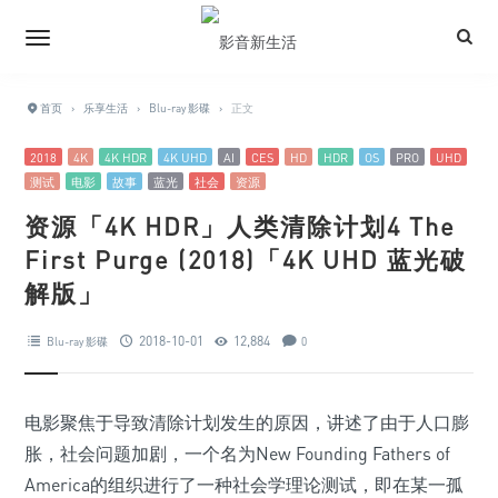
首页
›
乐享生活
›
Blu-ray 影碟
›
正文
2018
4K
4K HDR
4K UHD
AI
CES
HD
HDR
OS
PRO
UHD
测试
电影
故事
蓝光
社会
资源
资源「4K HDR」人类清除计划4 The
First Purge (2018)「4K UHD 蓝光破
解版」
2018-10-01
12,884
Blu-ray 影碟
0
电影聚焦于导致清除计划发生的原因，讲述了由于人口膨
胀，社会问题加剧，一个名为New Founding Fathers of
America的组织进行了一种社会学理论测试，即在某一孤