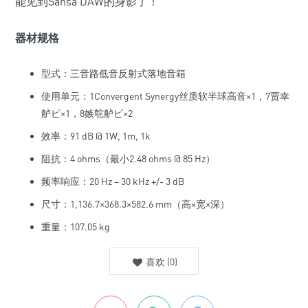
能见到Sahsa DAW的身影了！
器材规格
型式：三音路低音反射式落地音箱
使用单元：1Convergent Synergy丝质软半球高音×1，7贾幸
舻ピ×1，8嫉鸵舻ピ×2
效率：91 dB @ 1W, 1m, 1k
阻抗：4 ohms（最小2.48 ohms @ 85 Hz）
频率响应：20 Hz – 30 kHz +/- 3 dB
尺寸：1,136.7×368.3×582.6 mm（高×宽×深）
重量：107.05 kg
喜欢
(
0
)