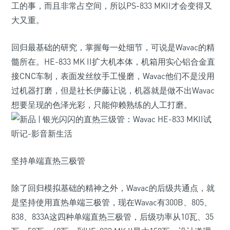
工的事，而且非常占空间，所以PS-833 MKII才会变得又
大又重。
回归最基础的研究，掌握每一处细节，可说是Wavac的精
髓所在。HE-833 MK II扩大机本体，机箱用实心铝合金直
接CNC车制，表面发丝纹手工慢磨，Wavac他们不是没用
过机器打磨，但是社长伊藤让说，机器就是做不出Wavac
想要呈现的色泽光彩，只能仰赖熟练的人工打磨。
坚持单端直热三极管
除了回归模拟基础的精神之外，Wavac的后级共通点，就
是坚持使用直热单端三极管，现在Wavac有300B、805、
838、833A这四种单端直热三极管，后级功率从10瓦、35