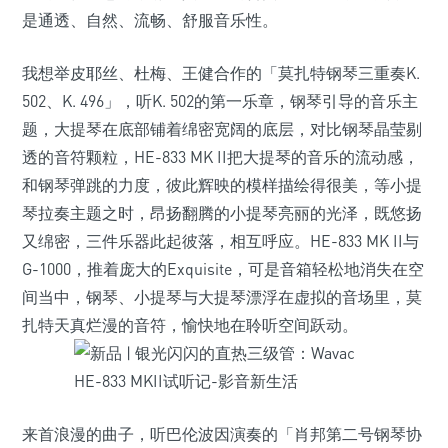
是通透、自然、流畅、舒服音乐性。
我想举皮耶丝、杜梅、王健合作的「莫扎特钢琴三重奏K.
502、K. 496」，听K. 502的第一乐章，钢琴引导的音乐主
题，大提琴在底部铺着绵密宽阔的底层，对比钢琴晶莹剔
透的音符颗粒，HE-833 MK II把大提琴的音乐的流动感，
和钢琴弹跳的力度，彼此辉映的模样描绘得很美，等小提
琴拉奏主题之时，昂扬翻腾的小提琴亮丽的光泽，既悠扬
又绵密，三件乐器此起彼落，相互呼应。HE-833 MK II与
G-1000，推着庞大的Exquisite，可是音箱轻松地消失在空
间当中，钢琴、小提琴与大提琴漂浮在虚拟的音场里，莫
扎特天真烂漫的音符，愉快地在聆听空间跃动。
来首浪漫的曲子，听巴伦波因演奏的「肖邦第二号钢琴协