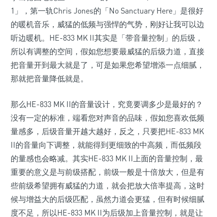
1」，第一轨Chris Jones的「No Sanctuary Here」是很好
的暖机音乐，威猛的低频与强悍的气势，刚好让我可以边
听边暖机。HE-833 MK II其实是「带音量控制」的后级，
所以有调整的空间，假如您想要最威猛的后级力道，直接
把音量开到最大就是了，可是如果您希望增添一点细腻，
那就把音量降低就是。
那么HE-833 MK II的音量设计，究竟要调多少是最好的？
没有一定的标准，端看您对声音的品味，假如您喜欢低频
量感多，后级音量开越大越好，反之，只要把HE-833 MK
II的音量向下调整，就能得到更细致的中高频，而低频段
的量感也会略减。其实HE-833 MK II上面的音量控制，最
重要的意义是与前级搭配，前级一般是十倍放大，但是有
些前级希望拥有威猛的力道，就会把放大倍率提高，这时
候与增益大的后级匹配，虽然力道会更猛，但有时候细腻
度不足，所以HE-833 MK II为后级加上音量控制，就是让