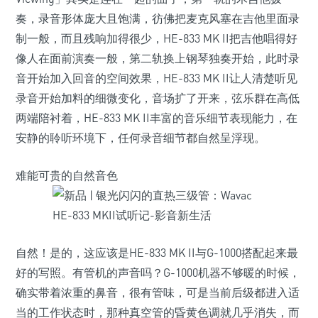
奏，录音形体庞大且饱满，彷佛把麦克风塞在吉他里面录
制一般，而且残响加得很少，HE-833 MK II把吉他唱得好
像人在面前演奏一般，第二轨换上钢琴独奏开始，此时录
音开始加入回音的空间效果，HE-833 MK II让人清楚听见
录音开始加料的细微变化，音场扩了开来，弦乐群在高低
两端陪衬着，HE-833 MK II丰富的音乐细节表现能力，在
安静的聆听环境下，任何录音细节都自然呈浮现。
难能可贵的自然音色
自然！是的，这应该是HE-833 MK II与G-1000搭配起来最
好的写照。有管机的声音吗？G-1000机器不够暖的时候，
确实带着浓重的鼻音，很有管味，可是当前后级都进入适
当的工作状态时，那种真空管的昏黄色调就几乎消失，而