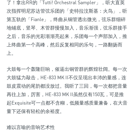
了！拿出RR的「Tutti! Orchestral Sampler」，听大直英
次指挥明尼苏达管弦乐团的「史特拉汶斯基：火鸟」，听
第五轨的「Fianle」，终曲从铜管透出微光，弦乐群细碎
地铺底，竖琴、木管群慢慢加入，音乐渐强，弦乐群接手
之后，音乐的光彩渐渐亮起来，乐团每一个声部加入，推
上终曲第一个高峰，然后反复相同的乐句，一路翻扬而
上。
大鼓每一个轰隆巨响，催逼出铜管群的辉煌壮阔。每一次
大鼓猛力敲击，HE-833 MK II不仅呈现出丰沛的量感，连
鼓皮震动的尾韵都没放过。我听了三回，每一次都把音量
再往上加，厉害，HE-833 MK II虽然仅有150瓦，可是推
起Exquisite可一点都不含糊，低频量感质量兼备，在大音
量下还保有轻松的余裕度。
难以言喻的音响艺术性