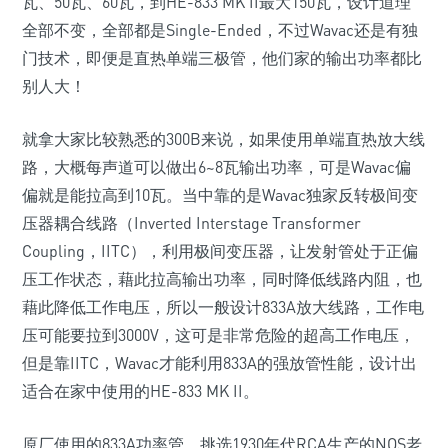
瓦、50瓦、60瓦，到HE-833 MK II最大150瓦，设计道理
全部不变，全部都是Single-Ended，不过Wavac还是有独
门技术，即便是直热单端三极管，他们家的输出功率都比
别人大！
就拿大家比较熟悉的300B来说，如果使用单端直热放大线
路，大概每声道可以做出6~8瓦输出功率，可是Wavac偏
偏就是能拉高到10瓦。当中靠的是Wavac独家反转极间变
压器耦合线路（Inverted Interstage Transformer
Coupling，IITC），利用极间变压器，让发射管处于正偏
压工作状态，藉此拉高输出功率，同时降低线路内阻，也
藉此降低工作电压，所以一般设计833A放大线路，工作电
压可能要拉到3000V，这可是非常危险的超高工作电压，
但是靠IITC，Wavac才能利用833A的强放管性能，设计出
适合在家中使用的HE-833 MK II。
原厂使用的833A功率管，挑选1930年代RCA生产的NOS老