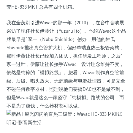
套HE-833 MK II总共有四个机箱。
我在全茂刚引进Wavac的那一年（2010），在台中音响展
采访了现任社长伊藤让（Yuzuru Ito）。他说Wavac这个品
牌最早是`豕一（Nobu Shishido）创办，用他的姓氏
Shishido推出真空管扩大机，偏好单端直热三极管架构，
那时伊藤让社长已经加入团队，担任研发工程师，之后`
豕一过世，伊藤让社长接手Wavac，设计理念维持不变，
依然是纯粹的「模拟路线」。您看，Wavac制作真空管前
级、后级、唱头放大、无源前级与电源处理器，可是完全
不碰任何数字器材，照理说他们要搞DAC也不是做不到，
但是Wavac就是这么一家坚守「纯模拟」路线的公司，而
不是为了赚钱，什么器材都可以做。