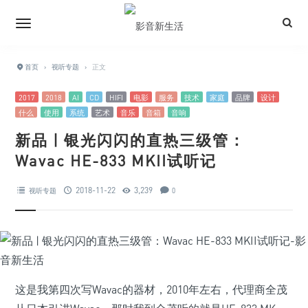
首页
›
视听专题
›
正文
2017
2018
AI
CD
HIFI
电影
服务
技术
家庭
品牌
设计
什么
使用
系统
艺术
音乐
音箱
音响
新品 | 银光闪闪的直热三级管：
Wavac HE-833 MKII试听记
2018-11-22
3,239
视听专题
0
这是我第四次写Wavac的器材，2010年左右，代理商全茂