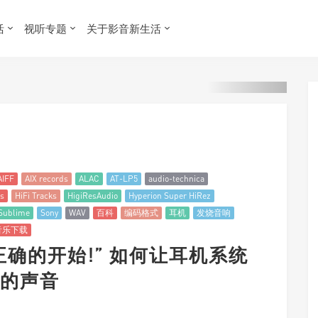
活
视听专题
关于影音新生活
AIFF
AIX records
ALAC
AT-LP5
audio-technica
s
HiFi Tracks
HigiResAudio
Hyperion Super HiRez
Sublime
Sony
WAV
百科
编码格式
耳机
发烧音响
音乐下载
正确的开始!” 如何让耳机系统
的声音