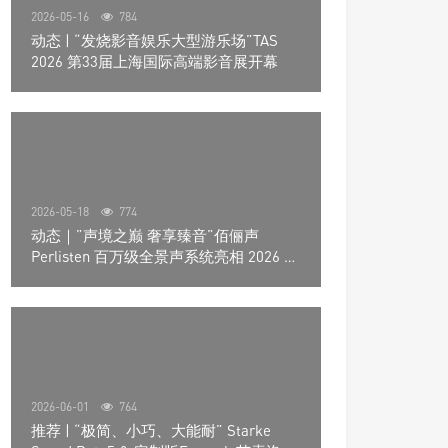
2026-05-16
784
动态 | “发烧影音娱乐大型游乐场”TAS
2026 第33届上海国际高端影音展开幕
2026-05-18
774
动态｜”声境之巅 奢享臻音”佰俪声
Perlisten 百万级全景声系统亮相 2026 北
京国际音响展
2026-06-01
764
推荐 | “极简、小巧、大能耐” Starke