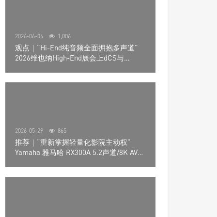
2026-06-06
1,006
观点｜“Hi-End纯音频全面拥抱多声道”
2026维也纳High-End展会上dCS与
Trinnov Audio搭建多声道演示系统
2026-05-29
865
推荐｜“重新掌握轻量化影院主动权”
Yamaha 雅马哈 RX300A 5.2声道/8K AV放
大器