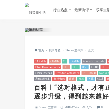
行业热点
最新测评
乐享生
首页
›
视听专题
›
Stereo 立体声
›
正文
11.2MHz
2.8MHz
2L
5.6MHz
Acoustic Sounds
Blue Coast records
DFF
DSD
DSF
FLAC
Hi-Re
LINN Record
ProStudioMasters
PS-HX500
Qobuz 
高解析档案
高清音频
攻略
推荐
下载
线材
百科 | “选对格式，才有
逐步升级，得到越来越好
Stereo 立体声
2018-12-26
4,655
0