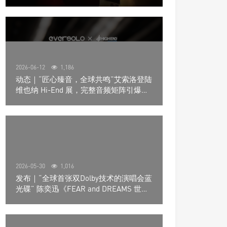
道极致影院
2026-06-12
1,186
动态｜“匠心臻音，全球共鸣”艾索洛登陆
维也纳 Hi-End 展，完整音频矩阵引爆关
注
2026-05-30
1,016
发布｜“全球首张双Dolby技术的演唱会蓝
光碟” 陈奕迅《FEAR and DREAMS 世界
巡回演唱会》4K UHD BD新品发布会