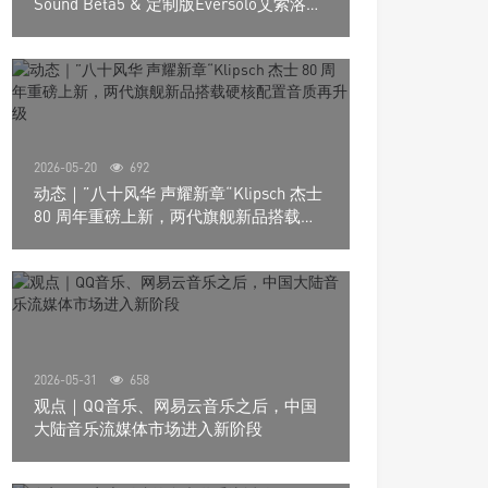
Sound Beta5 & 定制版Eversolo艾索洛
Play音响组合
2026-05-20
692
动态｜”八十风华 声耀新章“Klipsch 杰士
80 周年重磅上新，两代旗舰新品搭载硬
核配置音质再升级
2026-05-31
658
观点｜QQ音乐、网易云音乐之后，中国
大陆音乐流媒体市场进入新阶段