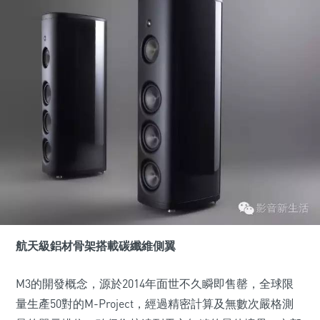
航天級鋁材骨架搭載碳纖維側翼
M3的開發概念，源於2014年面世不久瞬即售罄，全球限
量生產50對的M-Project，經過精密計算及無數次嚴格測