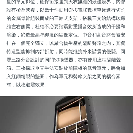
量的單元排位，確保銜接達到天衣無縫的最佳境界，內部
設有極為繁複，以數十件動用CNC電腦數控車床進行切割
的金屬骨幹組裝而成的三軸式支架，搭載三文治結構碳纖
維左右側翼，杜絕不必要諧震對重播音效所造成的干擾和
渲染，締造最高準繩度的結像定位。中音和高音將會被安
排在一個完全獨立，以聚合物生產的隔離聲箱之內，其獨
特造型能抑制內部折射，同時能抵抗外來諧震的侵襲。同
屬三路分音設計的同門S3揚聲器，亦有使用這種隔離聲
箱。三枚採取垂直手法安裝於前障板的低音單元，將會加
入紅銅精製的墊圈，作為單元和聲箱支架之間的耦合素
材，以收避震效果。