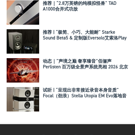
推荐｜“2.8万英镑的纯模拟怪兽” TAD
A1000合并式功放
推荐 | “极简、小巧、大能耐” Starke
Sound Beta5 & 定制版Eversolo艾索洛Play
音响组合
动态｜”声境之巅 奢享臻音”佰俪声
Perlisten 百万级全景声系统亮相 2026 北京
国际音响展
试听 | “呈现出非常接近录音本身音质”
Focal（劲浪）Stella Utopia EM Evo落地音
箱