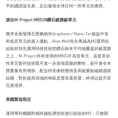
平的總諧波失真，足以傲視全球任何一所單元供應商。
源自M-Project MBD28鑽石鍍膜鈹單元
務求全面發揮石墨烯納米Graphene / Nano-Tec振盆中音
和低音單元的過人優點，Alon Wolf先生專誠為M3選用在
組裝前預先運用特殊技術把鑽石粉末平均地覆蓋於鈹震膜
之上，M-Project亦有使用的MBD28 高音單元，這套革命
性單完製作技術既可進一步加強震膜的剛性，卻不會令本
體重量有所增加，配合特長衝程懸掛及高能量釹磁鐵迴路
結構，對於超高領域的伸延及聲音還原度，終得以提升至
完美境界。
美國製造限定
運用專利橢圓對稱跨越拓撲技術進行組裝的M3，只會限