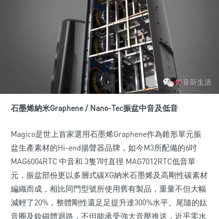
石墨烯納米Graphene / Nano-Tec振盆中音及低音
Magico是世上首家選用石墨烯Graphene作為錐形單元振
盆生產素材的Hi-end揚聲器品牌，如今M3所配備的6吋
MAG6004RTC 中音和 3隻7吋直徑 MAG7012RTC低音單
元，振盆部份更以多層式碳XG納米石墨烯及高剛性碳素材
編織而成，相比同門型號所使用舊有製品，重量不但大幅
減輕了20%，整體剛性還足足提升達300%水平。尾隨的鈦
音圈及釹磁體迴路，不但能承受強大音壓推送，近乎零水