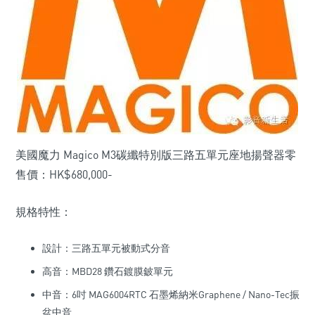
美國魔力 Magico M3碳纖特別版三路五單元座地揚聲器零
售價：HK$680,000-
規格特性：
設計：三路五單元被動式分音
高音：MBD28 鑽石鍍膜鈹單元
中音：6吋 MAG6004RTC 石墨烯納米Graphene / Nano-Tec振
盆中音