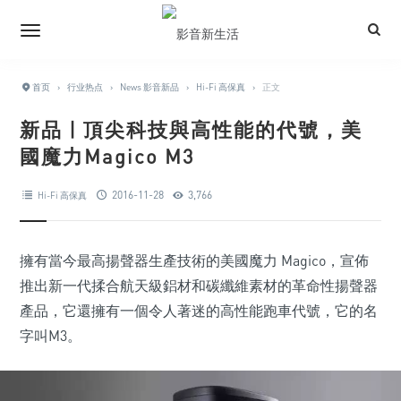
首页
›
行业热点
›
News 影音新品
›
Hi-Fi 高保真
›
正文
新品 | 頂尖科技與高性能的代號，美
國魔力Magico M3
2016-11-28
3,766
Hi-Fi 高保真
擁有當今最高揚聲器生產技術的美國魔力 Magico，宣佈
推出新一代揉合航天級鋁材和碳纖維素材的革命性揚聲器
產品，它還擁有一個令人著迷的高性能跑車代號，它的名
字叫M3。