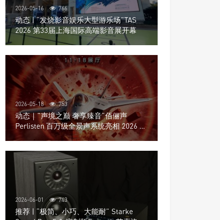
2026-05-16
766
动态 | “发烧影音娱乐大型游乐场”TAS
2026 第33届上海国际高端影音展开幕
2026-05-18
753
动态｜”声境之巅 奢享臻音”佰俪声
Perlisten 百万级全景声系统亮相 2026 北
京国际音响展
2026-06-01
743
推荐 | “极简、小巧、大能耐” Starke