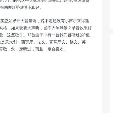
Nelson，他把这些大家耳朵已经听出茧的歌曲改编得
说他的钢琴弹得还真好。
其实您如果开大音量听，说不定还没有小声听来得迷
风格，如果硬要大声听，岂不大煞风景？录音效果好
歌、这些歌手。12首曲子中有一首我们都听过的?但
余是意大利、西班牙、法文、葡萄牙文、德文、英
宾歌，您一定听过，而且一定会喜欢。