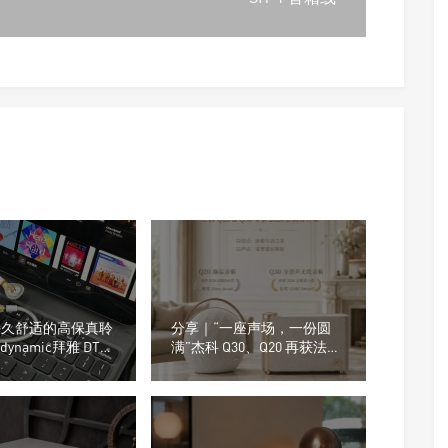
“持久舒适的高保真聆
分享｜“一座声场，一份圆
rdynamic拜雅 DT
满”杰科 Q30、Q20 再获法国
 入耳式监听耳机
设计奖