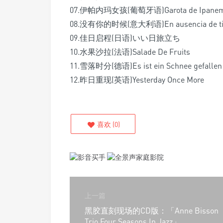
07.伊帕内玛女孩(葡萄牙语)Garota de Ipane
08.没有你的时候(意大利语)En ausencia de t
09.佳日启程(日语)いい日旅立ち
10.水果沙拉(法语)Salade De Fruits
11.雪落时分(德语)Es ist ein Schnee gefallen
12.昨日重现(英语)Yesterday Once More
喜欢
(
0
)
上一篇
黑胶直刻现场的CD版：「Anne Bisson
Trio Four Seasons In Jazz」