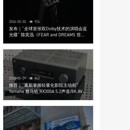
2026-05-30
924
发布｜“全球首张双Dolby技术的演唱会蓝
光碟” 陈奕迅《FEAR and DREAMS 世界
巡回演唱会》4K UHD BD新品发布会
2026-05-29
842
推荐｜“重新掌握轻量化影院主动权”
Yamaha 雅马哈 RX300A 5.2声道/8K AV放
大器