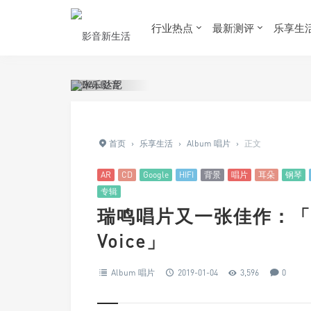
行业热点
最新测评
乐享生
首页
›
乐享生活
›
Album 唱片
›
正文
AR
CD
Google
HIFI
背景
唱片
耳朵
钢琴
专辑
瑞鸣唱片又一张佳作：「世界
Voice」
Album 唱片
2019-01-04
3,596
0