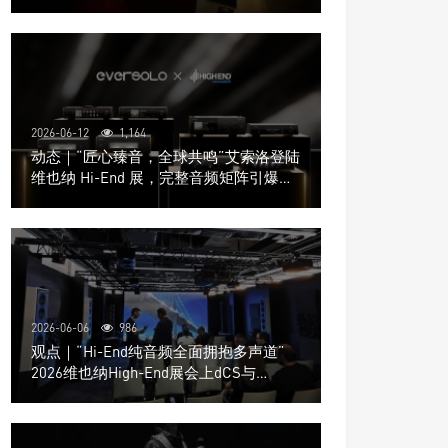
道极致影院
2026-06-12
1,164
动态｜“匠心臻音，全球共鸣”艾索洛登陆
维也纳 Hi-End 展，完整音频矩阵引爆关
注
2026-06-06
986
观点｜“Hi-End纯音频全面拥抱多声道”
2026维也纳High-End展会上dCS与
Trinnov Audio搭建多声道演示系统