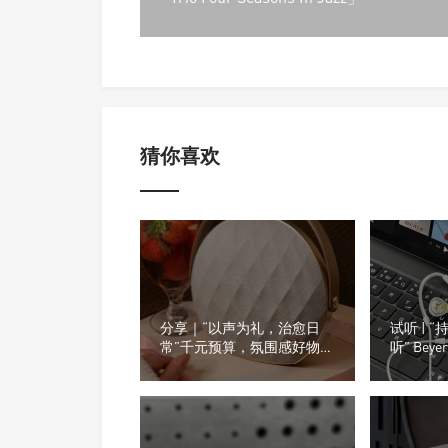
猜你喜欢
分享｜“以声为礼，治愈日
试听 | 
常”千元预算，氛围感好物推
听” Beye
荐
30 IE