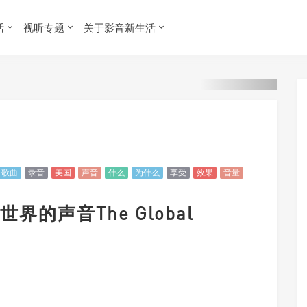
活
视听专题
关于影音新生活
歌曲
录音
美国
声音
什么
为什么
享受
效果
音量
的声音The Global