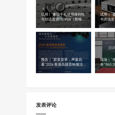
试用 | “兼顾手机使用便利性
试用｜“
与舒适音质” SIVGA（斯唯
书房场景” A
嘉）M260平头耳塞
数字音乐
预告｜“群英荟萃，声宴启
现场｜“
幕”2026 香港高级音响展活
奇” IAG
动及参展商名单
暨Quad
举行
发表评论