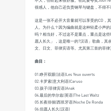
不大，但听起来很舒服。在此要夸奖Josh 
很感人，他自己还负责钢琴与键盘，不得不
这是一张不必开大音量就可以享受的CD，
人。为什么？因为编曲就是这种轻柔小声的
吗？相当好，不过这不是重点，重点是这些
愿人长久」，这是唯一的?汉语」歌曲，其
文、日文、菲律宾语等。尤其第三首的菲律
曲目：
01.睁开双眼(法语)Les Yeux ouverts
02.卡罗索(意大利语)Caruso
03.孩子(菲律宾语)Anak
04.最后的华尔兹(英语)The Last Waltz
05.长夜徘徊(西班牙语)Noche De Ronda
06.但愿人长久(汉语)