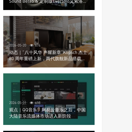
Sound Beta5 & 定制版Eversolo艾索洛
Play音响组合
2026-05-20
674
动态｜”八十风华 声耀新章“Klipsch 杰士
80 周年重磅上新，两代旗舰新品搭载硬
核配置音质再升级
2026-05-31
618
观点｜QQ音乐、网易云音乐之后，中国
大陆音乐流媒体市场进入新阶段