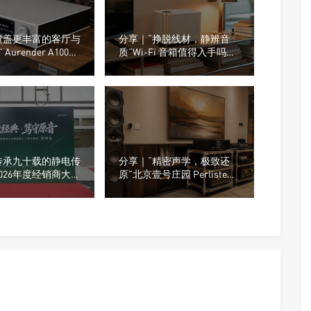
覆盖更丰富的客厅与
分享｜“挣脱线材，静辨音
urender A1000
质”Wi-Fi 音箱值得入手吗？
播放器
小白选购干货汇总
传承九十载的静电传
分享｜“精密声学，极致还
 2026年度经销商大会
原”北京壹号庄园 Perlisten
国都90周年盛典在深
S7t Black Edition HiFi 系统