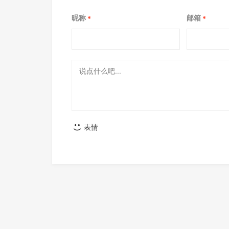
昵称
邮箱
*
*
表情