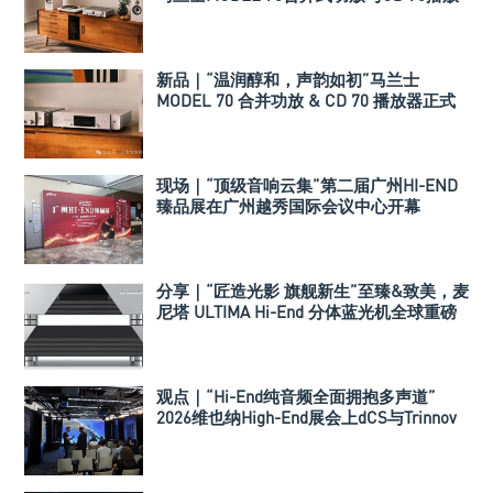
机
新品｜“温润醇和，声韵如初”马兰士
MODEL 70 合并功放 & CD 70 播放器正式
发布
现场｜“顶级音响云集”第二届广州HI-END
臻品展在广州越秀国际会议中心开幕
分享｜“匠造光影 旗舰新生”至臻&致美，麦
尼塔 ULTIMA Hi-End 分体蓝光机全球重磅
发布
观点｜“Hi-End纯音频全面拥抱多声道”
2026维也纳High-End展会上dCS与Trinnov
Audio搭建多声道演示系统