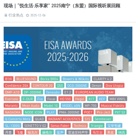
现场｜“悦生活·乐享家” 2025南宁（东盟）国际视听展回顾
行业热点
2025-12-06
B1XI
BLUESOUND
Borea BR04
Bowers & Wilkins
CLARITY 4.2
Confidence 20A
CONTOUR 20
D50
DCD-3000NE
Denon
Diva Utopia
DMP-A10
DP-3000NE
Dynaudio
E1.2
EUROPEAN AUDIO TEAM
Eversolo
F-DUR
Fiio
Focal
HD 550
Hegel
K17
KEF
M8X VINYL
Marantz
Meze Audio
Model 10
MODEL 60N
MP-700
Musical Fidelity
NAGAOKA
NODE ICON
PLAY
PMA-3000NE
POET
Pro-Ject
PX7 S3
Q Concerto Meta
QUAD
RADIANT ACOUSTICS
S15
Sennheiser
SL-1300G
SONETTO V G2
Sonus Faber
Technics
Triangle
宝华韦健
丹拿
飞傲
福克尔
赫格尔
蓝声
雷迪安特声学
马兰士
美兹
纳高