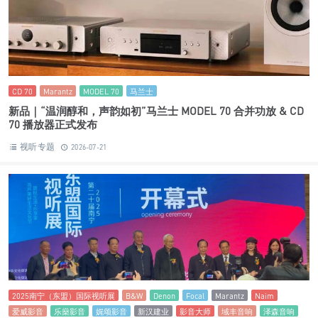
CD 70
Marantz
MODEL 70
马兰士
新品｜“温润醇和，声韵如初”马兰士 MODEL 70 合并功放 & CD
70 播放器正式发布
视听专题
2026-07-21
2025南宁（东盟）国际视听展
B&W
Denon
Focal
Marantz
Naim
爱威影音
乐燊影音
娓颂影音
新汉建业
影音大师
域丰音响
泽森音响