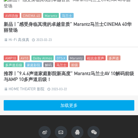
Hi-Fi 高保真
2023-03-23
AMP10
AV10
Dolby Atmos
DTS:X
Marantz
杜比全景声
多声道
多声道后级
家庭影院
解码
马兰士
前级
推荐 | “9.4.6声道家庭影院新高度” Marantz马兰士AV 10解码前级
与AMP 10多声道后级！
HOME THEATER 影院
2023-03-22
加载更多
关于影音新生活
Hello World 影音新生活
商务合作
Copyright © 2026
影音新生活
粤ICP备14020517号-2
· Designed by
nicetheme