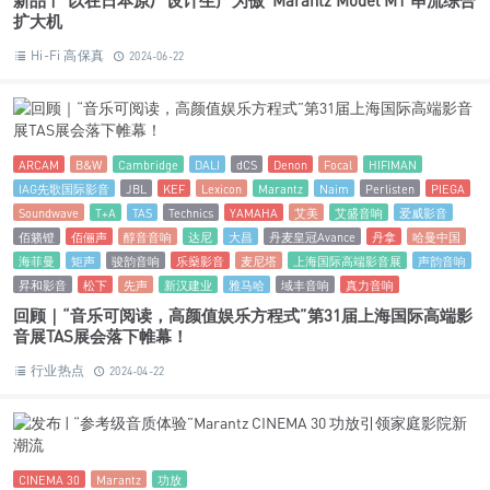
ARCAM
B&W
Cambridge
DALI
dCS
Denon
Focal
HIFIMAN
IAG先歌国际影音
JBL
KEF
Lexicon
Marantz
Naim
Perlisten
PIEGA
Soundwave
T+A
TAS
Technics
YAMAHA
艾美
艾盛音响
爱威影音
佰籁镫
佰俪声
醇音音响
达尼
大昌
丹麦皇冠Avance
丹拿
哈曼中国
海菲曼
矩声
骏韵音响
乐燊影音
麦尼塔
上海国际高端影音展
声韵音响
昇和影音
松下
先声
新汉建业
雅马哈
域丰音响
真力音响
回顾｜“音乐可阅读，高颜值娱乐方程式”第31届上海国际高端影
音展TAS展会落下帷幕！
行业热点
2024-04-22
CINEMA 30
Marantz
功放
发布 | “参考级音质体验”Marantz CINEMA 30 功放引领家庭影院
新潮流
行业热点
2024-04-20