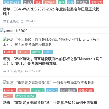
欧洲音响团队
普洛杰
三角
森海塞尔
松下
天龙
伊弗索罗
音乐传真
榜单 | EISA AWARDS 2025-2026 年度的获奖名单已经正式揭
晓！
行业热点
2025-09-11
LINK 10n
Marantz
播放机
马兰士
评测 | “不止顶级，简直是脱颖而出的标杆之作”Marantz（马兰
士） LINK 10n 参考级网络播放机
Hi-Fi 高保真
2025-07-02
LINK 10n
Marantz
Model 10
SACD 10
SACD播放器
合并式功放
马兰士
网络音频播放器
动态 | “重新定义高端音质”马兰士新参考级10系列王者归来