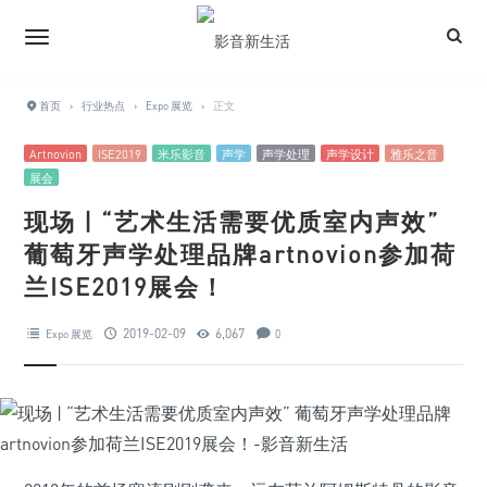
首页
›
行业热点
›
Expo 展览
›
正文
Artnovion
ISE2019
米乐影音
声学
声学处理
声学设计
雅乐之音
展会
现场 | “艺术生活需要优质室内声效”
葡萄牙声学处理品牌artnovion参加荷
兰ISE2019展会！
2019-02-09
6,067
Expo 展览
0