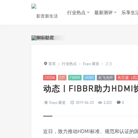
行业热点
最新测评
乐享生
首页
›
行业热点
›
Expo 展览
›
正文
CEDIA
CIT
FIBBR
HDMI
长飞光纤
长芯盛（武
动态 | FIBBR助力HDM
Expo 展览
2019-04-23
3,322
0
近日，致力推动HDMI标准、规范和认证的国