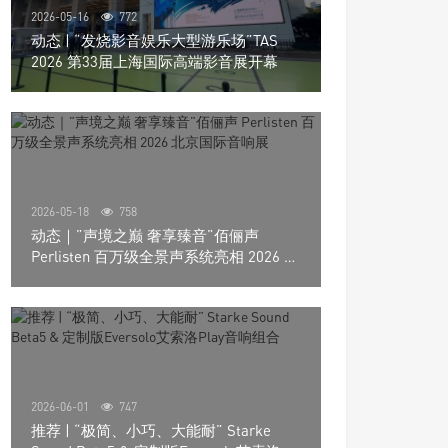
2026-05-16
772
动态 | “发烧影音娱乐大型游乐场”TAS
2026 第33届上海国际高端影音展开幕
2026-05-18
758
动态｜”声境之巅 奢享臻音”佰俪声
Perlisten 百万级全景声系统亮相 2026 北
京国际音响展
2026-06-01
747
推荐 | “极简、小巧、大能耐” Starke