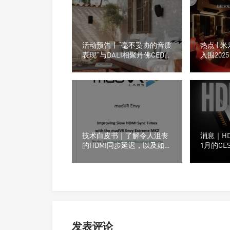
活动预告丨“毫不妥协的音质
热点 |
表现”与DALI相聚丹佛CEDIA
入围2025 
博览会
Home 
方案评选
技术白皮书｜了解令人沮丧
消息｜HD
的HDMI同步延迟，以及如何
1月的C
修复它们
HDMI标
发表评论