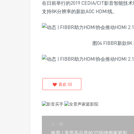
在日前举行的2019 CEDIA/CIT影音智
支持8K分辨率的新款AOC HDMI线。
图04 FIBBR新款
喜欢
(
0
)
上一篇
推荐 | 享受高品质的3D环绕声家庭影