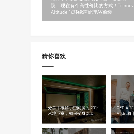
院，现在有个高性价比的方式！Trinnov
Altitude 16环绕声处理AV前级
猜你喜欢
分享｜破解小空间魔咒 20平
CEDIA 2
米地下室，如何变身CEDIA
Audio
获奖影院？
新UNO
扬声器及