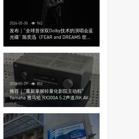
2026-05-30
942
发布｜“全球首张双Dolby技术的演唱会蓝
光碟” 陈奕迅《FEAR and DREAMS 世界
巡回演唱会》4K UHD BD新品发布会
2026-05-29
852
推荐｜“重新掌握轻量化影院主动权”
Yamaha 雅马哈 RX300A 5.2声道/8K AV放
大器