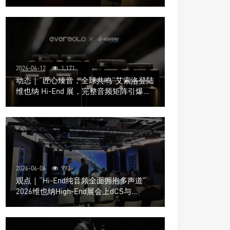
道极致影院
2026-06-12
1,171
动态｜“匠心臻音，全球共鸣”艾索洛登陆
维也纳 Hi-End 展，完整音频矩阵引爆关
注
2026-06-06
993
观点｜“Hi-End纯音频全面拥抱多声道”
2026维也纳High-End展会上dCS与
Trinnov Audio搭建多声道演示系统