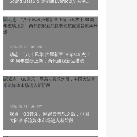
Sound Beta5 & 定制版Eversolo艾索洛
Play音响组合
2026-05-20
680
动态｜”八十风华 声耀新章“Klipsch 杰士
80 周年重磅上新，两代旗舰新品搭载硬
核配置音质再升级
2026-05-31
627
观点｜QQ音乐、网易云音乐之后，中国
大陆音乐流媒体市场进入新阶段