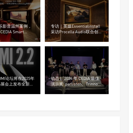
 米乐影音温州案例，
专访｜英媒Essentialinstall
CEDIA Smart
采访Procella Audio联合创始
Awards年度家庭影院
人Anders Uggelberg
MI论坛将在2025年
动态 | “2024 年 CEDIA 最佳
ES展会上发布全新的
演示奖”perlisten、Trinnov
准
带来CEDIA历史最高性能影
院