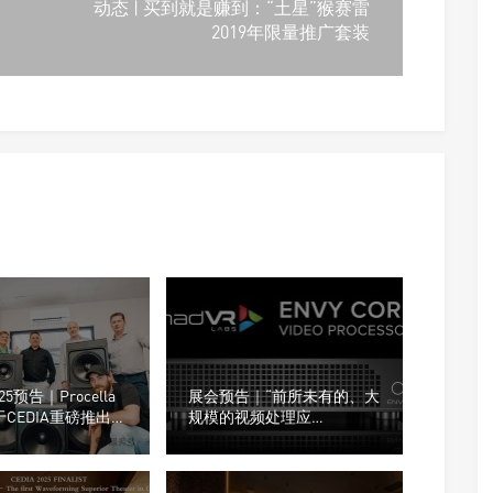
动态 | 买到就是赚到：“土星”猴赛雷
2019年限量推广套装
025预告｜Procella
展会预告｜“前所未有的、大
将于CEDIA重磅推出全
规模的视频处理应
系列低音炮、新一代
用”madVR Labs将在CEDIA
LED幕
Expo 2025上展示