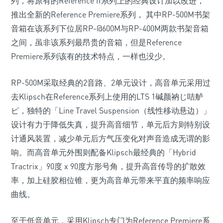
列，将原有的Reference II系列上的经典设计加以改进，
推出全新的Reference Premiere系列， 其中RP-500M书架
音箱在该系列下位居RP-@600M与RP-400M两款书架音箱
之间，虽非该系列最昂贵的音箱，但是Reference
Premiere系列该有的技术特点，一样也没少。
RP-500M采取经典的2音路、2单元设计，高音单元采用过
去Klipsch在Reference系列上使用的LTS 1碱颜衲じ咭舻
ピ，独特的「Line Travel Suspension（线性移动悬边）」
设计有力于降低失真，提升高音细节，单元后方则特别设
计通风装置，减少单元后方气压变化对声音造成无谓的影
响。而高音单元外围则配备Klipsch最经典的「Hybrid
Tractrix」90度 x 90度方形号角，提升高音传导的扩散效
率，加上硅胶相位锥，更为高音单元带来平直的频率响应
曲线。
至于低音单元，采用Klipsch专门为Reference Premiere系