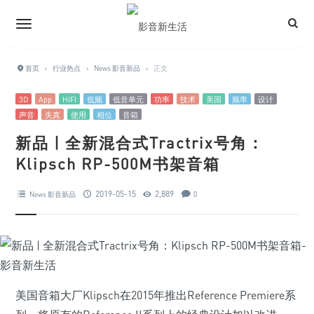
首页
›
行业热点
›
News 影音新品
›
正文
3D
App
HIFI
低频
低音单元
功率
技术
美国
频率
设计
声音
失真
使用
相位
音箱
新品 | 全新混合式Tractrix号角：
Klipsch RP-500M书架音箱
2019-05-15
2,889
News 影音新品
0
美国音箱大厂Klipsch在2015年推出Reference Premiere系