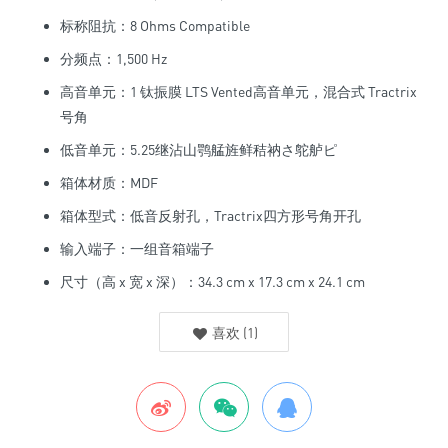
标称阻抗：8 Ohms Compatible
分频点：1,500 Hz
高音单元：1 钛振膜 LTS Vented高音单元，混合式 Tractrix
号角
低音单元：5.25继沾山鹗艋旌鲜秸衲さ鸵舻ピ
箱体材质：MDF
箱体型式：低音反射孔，Tractrix四方形号角开孔
输入端子：一组音箱端子
尺寸（高 x 宽 x 深）：34.3 cm x 17.3 cm x 24.1 cm
喜欢
(
1
)