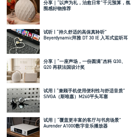
分享｜“以声为礼，治愈日常”千元预算，氛
围感好物推荐
试听 | “持久舒适的高保真聆听”
Beyerdynamic拜雅 DT 30 IE 入耳式监听耳
机
分享｜“一座声场，一份圆满”杰科 Q30、
Q20 再获法国设计奖
试用 | “兼顾手机使用便利性与舒适音质”
SIVGA（斯唯嘉）M260平头耳塞
试用｜“覆盖更丰富的客厅与书房场景”
Aurender A1000数字音乐播放器