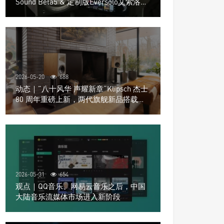
Sound Beta5 & 定制版Eversolo艾索洛
Play音响组合
2026-05-20
688
动态｜”八十风华 声耀新章“Klipsch 杰士
80 周年重磅上新，两代旗舰新品搭载硬
核配置音质再升级
2026-05-31
654
观点｜QQ音乐、网易云音乐之后，中国
大陆音乐流媒体市场进入新阶段