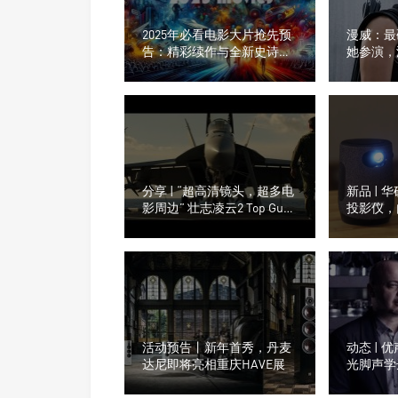
2025年必看电影大片抢先预
漫威：最
告：精彩续作与全新史诗齐
她参演，
聚登场！
分享 | “超高清镜头，超多电
新品 | 华
影周边” 壮志凌云2 Top Gun
投影仪，
Maverick 2022
统
活动预告丨新年首秀，丹麦
动态 | 优
达尼即将亮相重庆HAVE展
光脚声学
为光脚中