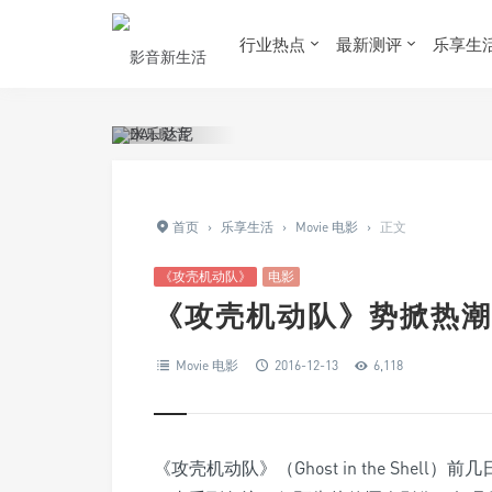
行业热点
最新测评
乐享生
首页
›
乐享生活
›
Movie 电影
›
正文
《攻壳机动队》
电影
《攻壳机动队》势掀热潮
Movie 电影
2016-12-13
6,118
《攻壳机动队》（Ghost in the She