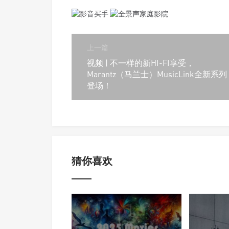
上一篇
视频 | 不一样的新HI-FI享受，
Marantz（马兰士）MusicLink全新系列
登场！
猜你喜欢