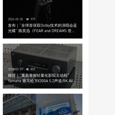
2026-05-30
979
发布｜“全球首张双Dolby技术的演唱会蓝
光碟” 陈奕迅《FEAR and DREAMS 世界
巡回演唱会》4K UHD BD新品发布会
2026-05-29
859
推荐｜“重新掌握轻量化影院主动权”
Yamaha 雅马哈 RX300A 5.2声道/8K AV放
大器