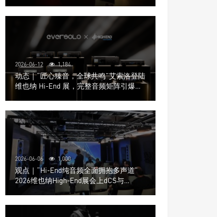
道极致影院
2026-06-12
1,184
动态｜“匠心臻音，全球共鸣”艾索洛登陆
维也纳 Hi-End 展，完整音频矩阵引爆关
注
2026-06-06
1,000
观点｜“Hi-End纯音频全面拥抱多声道”
2026维也纳High-End展会上dCS与
Trinnov Audio搭建多声道演示系统