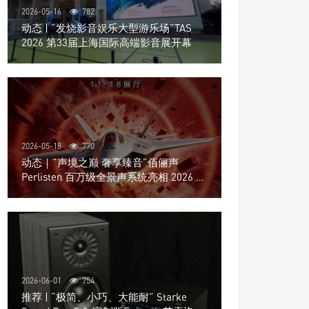
2026-05-16
782
动态 | “发烧影音娱乐大型游乐场”TAS
2026 第33届上海国际高端影音展开幕
2026-05-18
770
动态｜”声境之巅 奢享臻音”佰俪声
Perlisten 百万级全景声系统亮相 2026 北
京国际音响展
2026-06-01
754
推荐 | “极简、小巧、大能耐” Starke