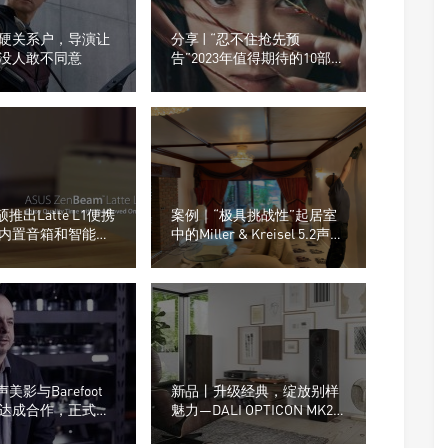
硬关系户，导演让
分享 | “忍不住抢先预
没人敢不同意
告”2023年值得期待的10部电
影！
硕推出Latte L1便携
案例｜“极具挑战性”起居室
内置音箱和智能系
中的Miller & Kreisel 5.2声道
影院
声美影与Barefoot
新品丨升级经典，绽放别样
达成合作，正式成
魅力—DALI OPTICON MK2
国总代理
系列荣耀问世（落地箱篇）