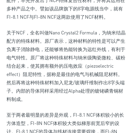
配件，早先开发出了NCF特殊复合性材料，并将其运用在
多种产品之中。譬如该品牌旗下的8字电源线当中，就有
FI-8.1 NCF与FI-8N NCF这两款使用了NCF材料。
关于NCF，全名叫做Nano Crystal2 Formula，为纳米结晶
配方的特殊材料。原厂表示，这种材料的特性是可以产生
负离子消除静电，还能够将热能转换为远红外线，有利于
电气特性。原厂将这种特殊材料与纳米级陶瓷微粒、碳粉
结合起来，使其拥有额外的压电效应（piezoelectric
effect）阻尼特性，据称是最佳的电气与机械阻尼材料。
然后再将这种特殊材料加入尼龙/玻璃纤维制作出8字头端
子。内部的导体同样采用经过Alpha处理的镀铑磷青铜材
料制成。
至于两者最明显的差异是外观，FI-8.1 NCF体积较小的长
方体造型，FI-8N NCF体积较大类似梯形前宽后窄的设
计。FI-8.1 NCF的导体与线材连接需要焊接，而FI-8N