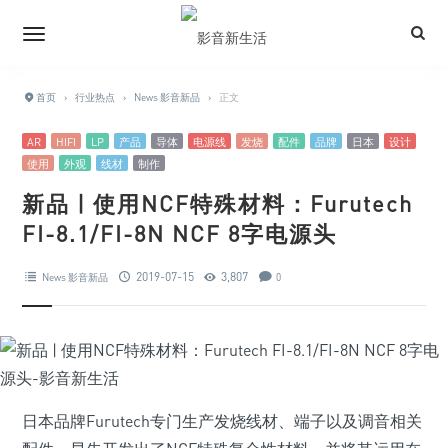
首页
›
行业热点
›
News 影音新品
›
正文
AR
HIFI
LP
产品
导体
电源线
发烧
配件
品牌
日本
设计
使用
外观
线材
制作
新品 | 使用NCF特殊材料：Furutech
FI-8.1/FI-8N NCF 8字电源头
2019-07-15
3,807
News 影音新品
0
日本品牌Furutech专门生产发烧线材、端子以及调音相关