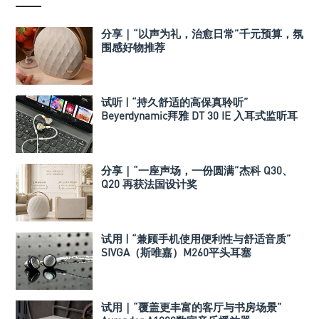
分享｜“以声为礼，治愈日常”千元预算，氛
围感好物推荐
试听 | “持久舒适的高保真聆听”
Beyerdynamic拜雅 DT 30 IE 入耳式监听耳
机
分享｜“一座声场，一份圆满”杰科 Q30、
Q20 再获法国设计奖
试用 | “兼顾手机使用便利性与舒适音质”
SIVGA（斯唯嘉）M260平头耳塞
试用｜“覆盖更丰富的客厅与书房场景”