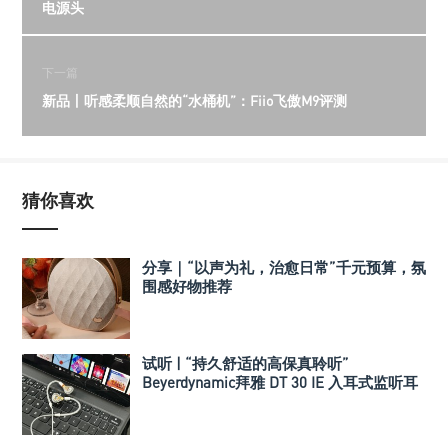
电源头
下一篇
新品丨听感柔顺自然的“水桶机”：Fiio飞傲M9评测
猜你喜欢
分享｜“以声为礼，治愈日常”千元预算，氛
围感好物推荐
试听 | “持久舒适的高保真聆听”
Beyerdynamic拜雅 DT 30 IE 入耳式监听耳
机