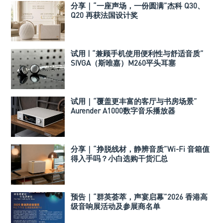
分享｜“一座声场，一份圆满”杰科 Q30、
Q20 再获法国设计奖
试用 | “兼顾手机使用便利性与舒适音质”
SIVGA（斯唯嘉）M260平头耳塞
试用｜“覆盖更丰富的客厅与书房场景”
Aurender A1000数字音乐播放器
分享｜“挣脱线材，静辨音质”Wi-Fi 音箱值
得入手吗？小白选购干货汇总
预告｜“群英荟萃，声宴启幕”2026 香港高
级音响展活动及参展商名单