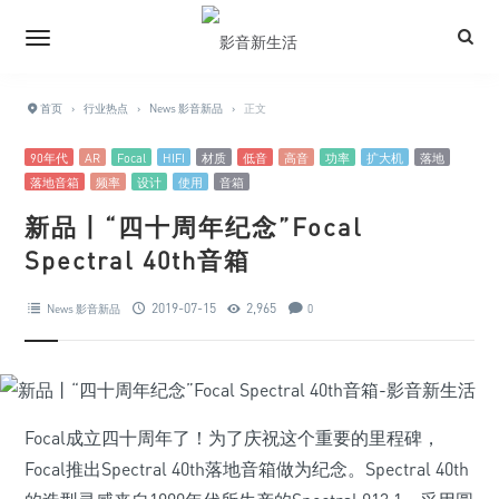
首页
›
行业热点
›
News 影音新品
›
正文
90年代
AR
Focal
HIFI
材质
低音
高音
功率
扩大机
落地
落地音箱
频率
设计
使用
音箱
新品丨“四十周年纪念”Focal
Spectral 40th音箱
2019-07-15
2,965
News 影音新品
0
Focal成立四十周年了！为了庆祝这个重要的里程碑，
Focal推出Spectral 40th落地音箱做为纪念。Spectral 40th