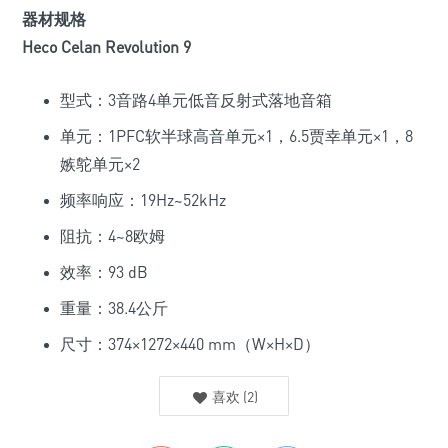
器材规格
Heco Celan Revolution 9
型式：
3
音路
4
单元
低音反射式落地
音箱
单元
：
1
PFC
软半球高音
单元
×1
，
6.5
贾幸
单元
×1
，
8
嫉鸵
单元
×2
频率响应：
19Hz~52kHz
阻抗：
4~8
欧姆
效率：
93 dB
重量：
38.4
公斤
尺寸：
374×1272×440 mm
（
W×H×D
）
喜欢
(
2
)