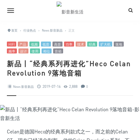
首页
›
行业热点
›
News 影音新品
›
正文
HIFI
产品
低频
低音
高音
功率
技术
经典
扩大机
落地
频率
设计
使用
相位
音箱
新品丨“经典系列再进化”Heco Celan
Revolution 9落地音箱
2019-07-16
2,888
News 影音新品
0
Celan是德国Heco的经典系列款式之一，而之前的Celan