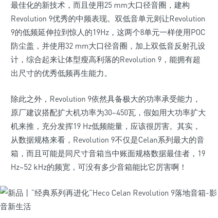
最佳化的新技术，而且使用
25 mm
大口径音圈，建构
Revolution 9
优秀的中频表现。双低音
单元
则让
Revolution
9
的低频延伸拉到惊人的
19Hz
，这两个
8
单元
一样使用
POC
防尘盖，并使用
32 mm
大口径音圈，加上双低音反射孔设
计，综合起来让体型瘦高利落的
Revolution 9
，能拥有超
出尺寸的优秀低频再生能力。
除此之外，
Revolution 9
依然具备极大的功率承受能力，
原厂建议搭配扩大机功率为
30~450
瓦，假如用大功率扩大
机来推，充分发挥
19 Hz
低频能量，应该很厉害。其实，
从数据规格来看，
Revolution 9
不仅是
Celan
系列最大的
音
箱
，而且可能是同尺寸
音箱
当中账面规格数据最佳者，
19
Hz~52 kHz
的频宽，可没有多少
音箱
能比它厉害啊！