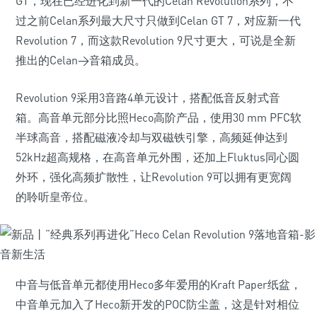
GT，现在已经进化到新一代的Celan Revolution系列，不
过之前Celan系列最大尺寸只做到Celan GT 7，对应新一代
Revolution 7，而这款Revolution 9尺寸更大，可说是全新
推出的Celan>音箱成员。
Revolution 9采用3音路4单元设计，搭配低音反射式音
箱。高音单元
部分比照
Heco
高阶产品，使用
30 mm PFC
软
半球高音，搭配磁液冷却与双磁铁引擎，高频延伸达到
52kHz
超高规格，在高音
单元
外围，还加上
Fluktus
同心圆
外环，强化高频扩散性，让
Revolution 9
可以拥有更宽阔
的聆听皇帝位。
中音与低音
单元
都使用
Heco
多年爱用的
Kraft Paper
纸盆，
中音
单元
加入了
Heco
新开发的
POC
防尘盖，这是针对相位