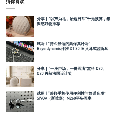
猜你喜欢
分享｜“以声为礼，治愈日常”千元预算，氛
围感好物推荐
试听 | “持久舒适的高保真聆听”
Beyerdynamic拜雅 DT 30 IE 入耳式监听耳
机
分享｜“一座声场，一份圆满”杰科 Q30、
Q20 再获法国设计奖
试用 | “兼顾手机使用便利性与舒适音质”
SIVGA（斯唯嘉）M260平头耳塞