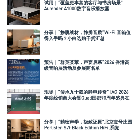
试用｜“覆盖更丰富的客厅与书房场景”
Aurender A1000数字音乐播放器
分享｜“挣脱线材，静辨音质”Wi-Fi 音箱值
得入手吗？小白选购干货汇总
预告｜“群英荟萃，声宴启幕”2026 香港高
级音响展活动及参展商名单
现场｜“传承九十载的静电传奇” IAG 2026
年度经销商大会暨Quad国都90周年盛典在
深举行
分享｜“精密声学，极致还原”北京壹号庄园
Perlisten S7t Black Edition HiFi 系统