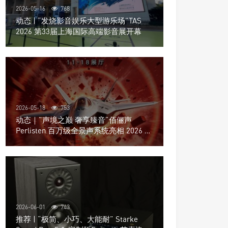
2026-05-16
768
动态 | “发烧影音娱乐大型游乐场”TAS
2026 第33届上海国际高端影音展开幕
2026-05-18
753
动态｜”声境之巅 奢享臻音”佰俪声
Perlisten 百万级全景声系统亮相 2026 北
京国际音响展
2026-06-01
743
推荐 | “极简、小巧、大能耐” Starke