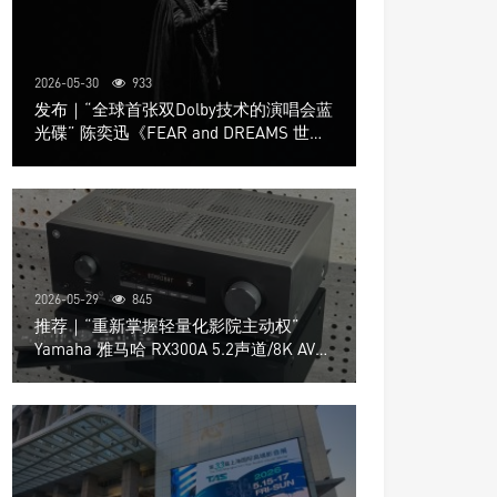
2026-05-30
933
发布｜“全球首张双Dolby技术的演唱会蓝
光碟” 陈奕迅《FEAR and DREAMS 世界
巡回演唱会》4K UHD BD新品发布会
2026-05-29
845
推荐｜“重新掌握轻量化影院主动权”
Yamaha 雅马哈 RX300A 5.2声道/8K AV放
大器