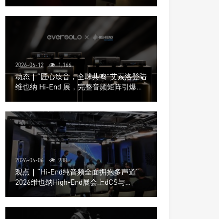
道极致影院
2026-06-12
1,166
动态｜“匠心臻音，全球共鸣”艾索洛登陆
维也纳 Hi-End 展，完整音频矩阵引爆关
注
2026-06-06
988
观点｜“Hi-End纯音频全面拥抱多声道”
2026维也纳High-End展会上dCS与
Trinnov Audio搭建多声道演示系统