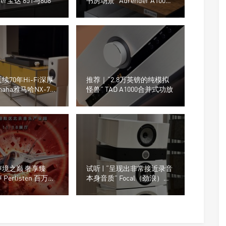
der宝达 851与808
书房场景” Aurender A1000
数字音乐播放器
续70年Hi-Fi深厚
推荐｜“2.8万英镑的纯模拟
maha雅马哈NX-70A
怪兽” TAD A1000合并式功放
音箱
声境之巅 奢享臻
试听 | “呈现出非常接近录音
Perlisten 百万级
本身音质” Focal（劲浪）
亮相 2026 北京国
Stella Utopia EM Evo落地音
箱