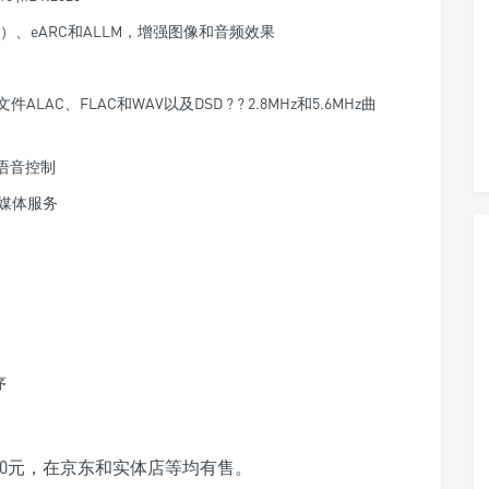
ma（HLG）、eARC和ALLM，增强图像和音频效果
AC、FLAC和WAV以及DSD ? ? 2.8MHz和5.6MHz曲
语音控制
流媒体服务
）
序
880元，在京东和实体店等均有售。