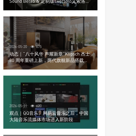
Sound Beta5 & 定制版Eversolo艾索洛
Play音响组合
2026-05-20
675
动态｜”八十风华 声耀新章“Klipsch 杰士
80 周年重磅上新，两代旗舰新品搭载硬
核配置音质再升级
2026-05-31
620
观点｜QQ音乐、网易云音乐之后，中国
大陆音乐流媒体市场进入新阶段