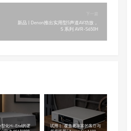
下一篇
新品 | Denon推出实用型5声道AV功放，
S 系列 AVR-S650H
型化Hi-End的逻
试用｜“覆盖更丰富的客厅与