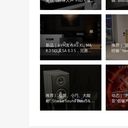
美感与醇厚人声”FIIO飞傲
辑” Boul
EA13电子管功率放大器
新品｜AVM发布AS XL, MA
推荐｜“延
8.3 S以及SA 8.3 S，完善
经验” Ya
Ovation S系列产品线
有源无线
推荐 | “极简、小巧、大能
动态｜”
耐” Starke Sound Beta5 & 定
音”佰俪声 
制版Eversolo艾索洛Play音
全景声系统
响组合
际音响展