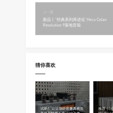
上一篇
新品丨“经典系列再进化”Heco Celan
Revolution 9落地音箱
猜你喜欢
试听 | “让近场听音兼具视觉
推荐｜“小