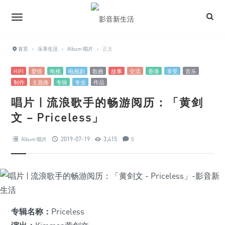
首页
›
乐享生活
›
Album 唱片
›
正文
HIFI
爱情
电视
电视剧
歌曲
故事
交流
香港
享受
音乐
制作
主题曲
专辑
专业
作品
唱片 | 流浪歌手的畅游阅历：「黄剑
文 – Priceless」
2019-07-19
3,415
Album 唱片
0
专辑名称：
Priceless