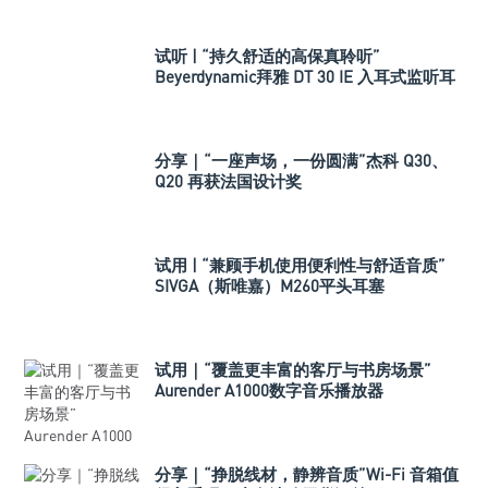
试听 | “持久舒适的高保真聆听”
Beyerdynamic拜雅 DT 30 IE 入耳式监听耳
机
分享｜“一座声场，一份圆满”杰科 Q30、
Q20 再获法国设计奖
试用 | “兼顾手机使用便利性与舒适音质”
SIVGA（斯唯嘉）M260平头耳塞
试用｜“覆盖更丰富的客厅与书房场景”
Aurender A1000数字音乐播放器
分享｜“挣脱线材，静辨音质”Wi-Fi 音箱值