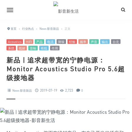
首页
›
行业热点
›
News 影音新品
›
正文
Acoustics
HIFI
产品
电流
降噪
经验
频率
声音
输出
台北
系统
线材
音响
有线
作用
新品 | 追求超带宽的宁静电源：
Monitor Acoustics Studio Pro 5.6超
级接地器
2019-07-19
2,723
News 影音新品
0